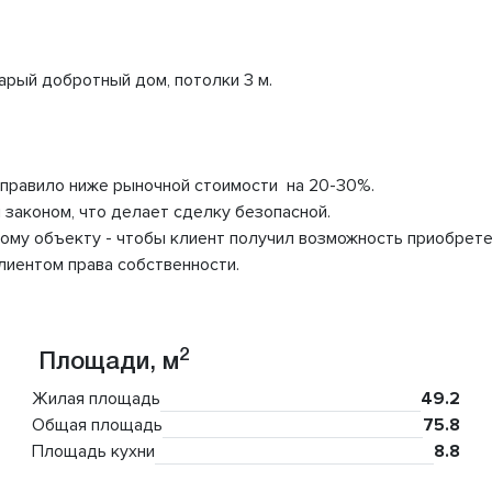
арый добротный дом, потолки 3 м.
торгов.
ргах как правило ниже рыночной стоимости на 20-3
альным законом, что делает сделку безопасной.
по одному объекту - чтобы клиент получил возможност
учения клиентом права собственности.
2
Площади, м
Жилая площадь
49.2
Общая площадь
75.8
Площадь кухни
8.8