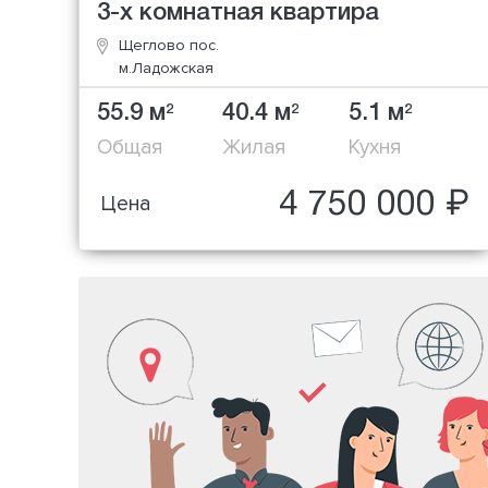
3-х комнатная квартира
Щеглово пос.
м.Ладожская
55.9 м
40.4 м
5.1 м
2
2
2
Общая
Жилая
Кухня
4 750 000 ₽
Цена