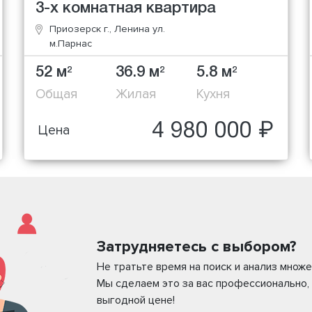
3-х комнатная квартира
Приозерск г., Ленина ул.
м.Парнас
52 м
36.9 м
5.8 м
2
2
2
Общая
Жилая
Кухня
4 980 000 ₽
Цена
Затрудняетесь с выбором?
Не тратьте время на поиск и анализ мно
Мы сделаем это за вас профессионально,
выгодной цене!