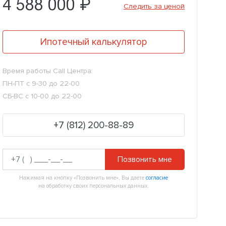
4 588 000 ₽
Следить за ценой
Ипотечный калькулятор
Время работы Call Центра:
ПН-ПТ с 9-30 до 22-00
СБ-ВС с 10-00 до 22-00
+7 (812) 200-88-89
Позвонить мне
Нажимая на кнопку «Позвонить мне», Вы даете
согласие
на обработку своих персональных данных.