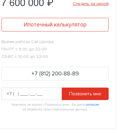
7 600 000 ₽
Следить за ценой
Ипотечный калькулятор
Время работы Call Центра:
ПН-ПТ с 9-30 до 22-00
СБ-ВС с 10-00 до 22-00
+7 (812) 200-88-89
Позвонить мне
Нажимая на кнопку «Позвонить мне», Вы даете
согласие
на обработку своих персональных данных.