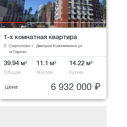
1-х комнатная квартира
Сертолово г., Дмитрия Кожемякина ул
м.Парнас
39.94 м
11.1 м
14.22 м
2
2
2
Общая
Жилая
Кухня
6 932 000 ₽
Цена