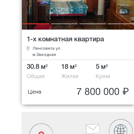
1-х комнатная квартира
Ленсовета ул.
м.Звездная
30.8 м
18 м
5 м
2
2
2
Общая
Жилая
Кухня
7 800 000 ₽
Цена