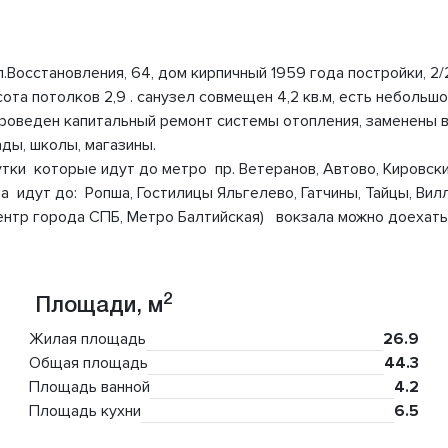
Восстановления, 64, дом кирпичный 1959 года постройки, 2/
высота потолков 2,9 . санузел совмещен 4,2 кв.м, есть небольш
проведен капитальный ремонт системы отопления, заменены в
ды, школы, магазины.
тки которые идут до метро пр. Ветеранов, Автово, Кировский
идут до: Ропша, Гостилицы Яльгелево, Гатчины, Тайцы, Вилл
ентр города СПБ, Метро Балтийская) вокзала можно доехать 
2
Площади, м
Жилая площадь
26.9
Общая площадь
44.3
Площадь ванной
4.2
Площадь кухни
6.5