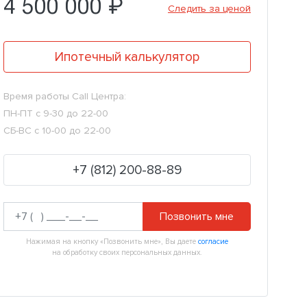
4 500 000 ₽
Следить за ценой
Ипотечный калькулятор
Время работы Call Центра:
ПН-ПТ с 9-30 до 22-00
СБ-ВС с 10-00 до 22-00
+7 (812) 200-88-89
Позвонить мне
Нажимая на кнопку «Позвонить мне», Вы даете
согласие
на обработку своих персональных данных.