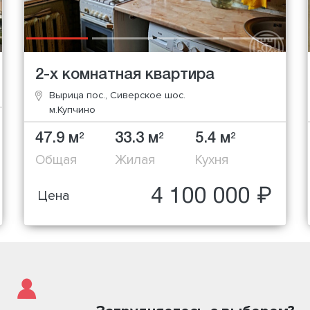
2-х комнатная квартира
Вырица пос., Сиверское шос.
м.Купчино
47.9 м
33.3 м
5.4 м
2
2
2
Общая
Жилая
Кухня
4 100 000 ₽
Цена