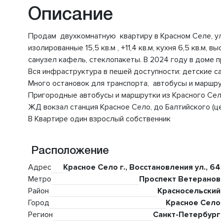
Описание
Продам двухкомнатную квартиру в Красном Селе, ул.
изолированные 15,5 кв.м , +11,4 кв.м, кухня 6,5 кв.м, 
санузел кафель, стеклопакеты. В 2024 году в доме 
Вся инфраструктура в пешей доступности: детские са
Много остановок для транспорта, автобусы и маршру
Пригородные автобусы и маршрутки из Красного Села 
ЖД вокзал станция Красное Село, до Балтийского (ц
В Квартире один взрослый собственник
Расположение
Адрес
Красное Село г., Восстановления ул., 64
Метро
Проспект Ветеранов
Район
Красносельский
Город
Красное Село
Регион
Санкт-Петербург