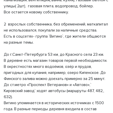
Канализация, вентиляция( ванна, кухня), газовый баллон с
улицы( 2шт), газовая плита, водопровод, бойлер.
Все остается новому собственнику.
2 взрослых собственника, без обременений, маткапитал
не использовался, покупали за наличные средства.
Есть в соцсетях- группа `Витино`, где жители общаются
на разные темы.
До г.Санкт-Петербурга 53 км, до Красного села 23 км.
В деревне есть магазин товаров первой необходимости.
В окрестностях много водоёмов, озёр и прудов,
пригодных для купания, например, озеро Кипенское. До
Финского залива можно доехать примерно за 25 минут.
До ст.метро «Проспект Ветеранов» и «Автово»,`
Кировский завод` ходят автобусы (маршруты 487, 482,,
632).
Витино упоминается в исторических источниках с 1500
года. В разные периоды деревня входила в состав