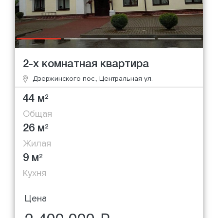
2-х комнатная квартира
Дзержинского пос., Центральная ул.
44 м
2
Общая
26 м
2
Жилая
9 м
2
Кухня
Цена