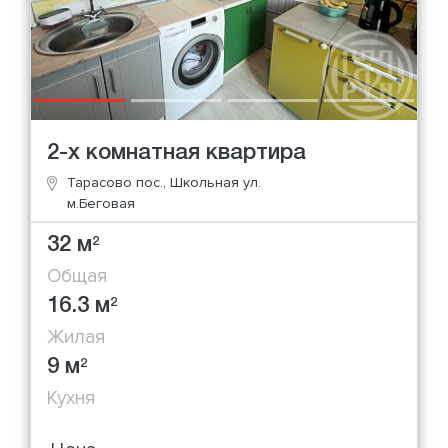
2-х комнатная квартира
Тарасово пос., Школьная ул.
м.Беговая
32 м
2
Общая
16.3 м
2
Жилая
9 м
2
Кухня