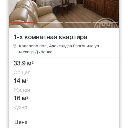
1-х комнатная квартира
Ковалево пос., Александра Разгонина ул
м.Улица Дыбенко
33.9 м
2
Общая
14 м
2
Жилая
16 м
2
Кухня
Цена