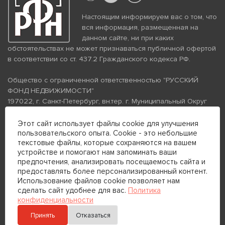
Настоящим информируем вас о том, что
вся информация, размещенная на
данном сайте, ни при каких
обстоятельствах не может признаваться публичной офертой
в соответствии со ст. 437.2 Гражданского кодекса РФ.
Общество с ограниченной ответственностью "РУССКИЙ
ФОНД НЕДВИЖИМОСТИ"
197022, г. Санкт-Петербург, вн.тер. г. Муниципальный Округ
Аптекарский Остров, ул. Петропавловская, дом 8, литера А,
помещение 26Н, комната 103
Этот сайт использует файлы cookie для улучшения
пользовательского опыта. Cookie - это небольшие
ИНН 7813672570 КПП 781301001 ОГРН 1237800058870
текстовые файлы, которые сохраняются на вашем
Политика конфиденциальности
Политика обработки
устройстве и помогают нам запоминать ваши
персональных данных
предпочтения, анализировать посещаемость сайта и
Телефон для связи:
предоставлять более персонализированный контент.
+7 (812) 200-99-98
Использование файлов cookie позволяет нам
сделать сайт удобнее для вас.
Политика
+7 (812) 200-88-89
конфиденциальности
Принять
Отказаться
Отправить сообщение