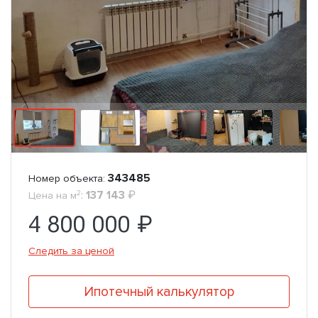
343485
Номер объекта:
2
:
137 143
₽
Цена на м
4 800 000 ₽
Следить за ценой
Ипотечный калькулятор