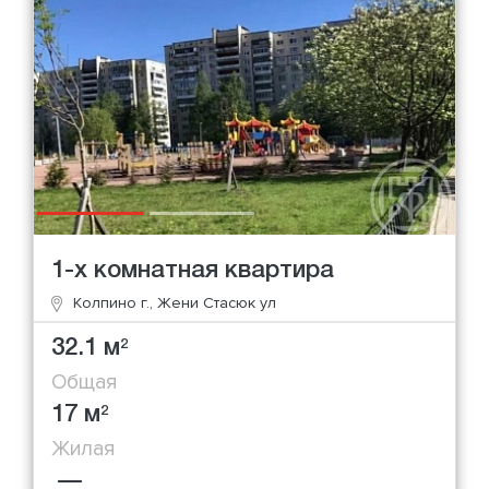
1-х комнатная квартира
Колпино г., Жени Стасюк ул
32.1 м
2
Общая
17 м
2
Жилая
—