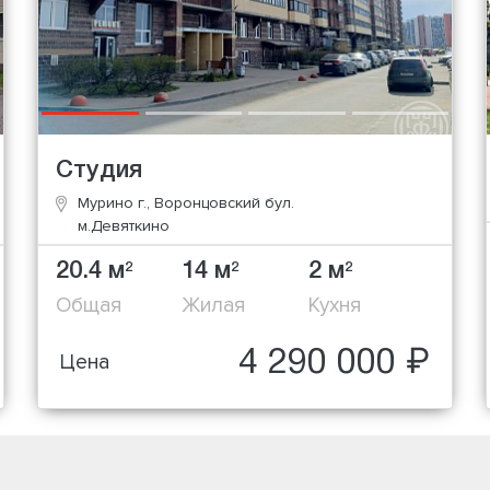
Студия
Мурино г., Воронцовский бул.
м.Девяткино
20.4 м
14 м
2 м
2
2
2
Общая
Жилая
Кухня
4 290 000 ₽
Цена