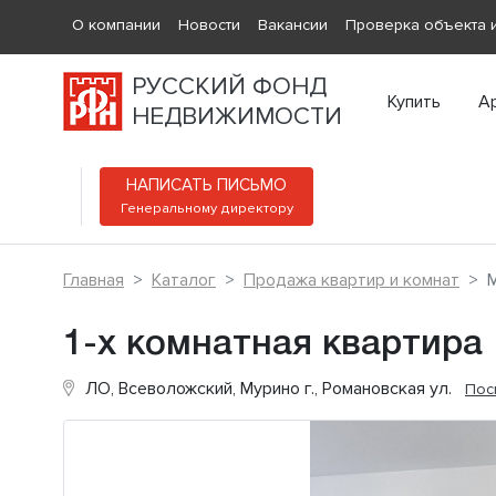
О компании
Новости
Вакансии
Проверка объекта и
РУССКИЙ ФОНД
Купить
А
НЕДВИЖИМОСТИ
НАПИСАТЬ ПИСЬМО
Генеральному директору
Главная
Каталог
Продажа квартир и комнат
М
1-х комнатная квартира
ЛО, Всеволожский, Мурино г., Романовская ул.
Пос