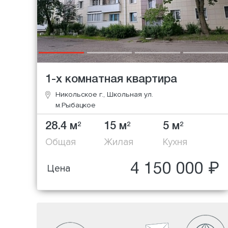
1-х комнатная квартира
Никольское г., Школьная ул.
м.Рыбацкое
28.4 м
15 м
5 м
2
2
2
Общая
Жилая
Кухня
4 150 000 ₽
Цена