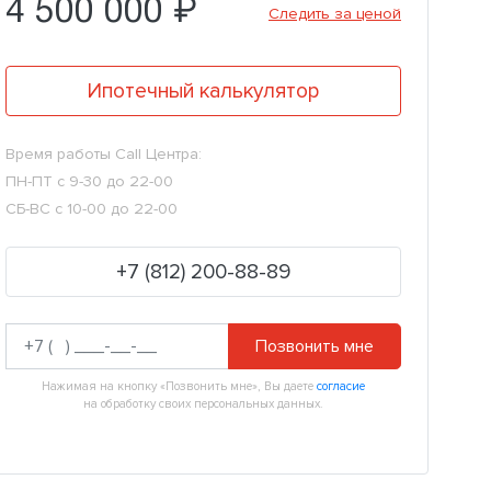
4 500 000 ₽
Следить за ценой
Ипотечный калькулятор
Время работы Call Центра:
ПН-ПТ с 9-30 до 22-00
СБ-ВС с 10-00 до 22-00
+7 (812) 200-88-89
Позвонить мне
Нажимая на кнопку «Позвонить мне», Вы даете
согласие
на обработку своих персональных данных.