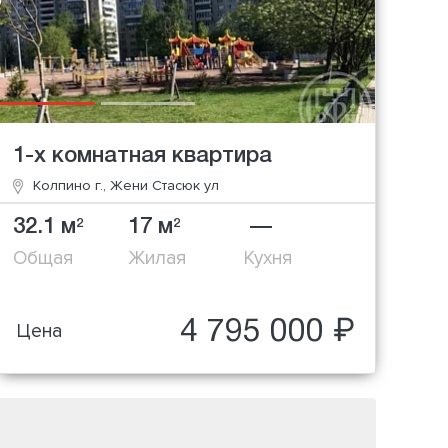
1-х комнатная квартира
Колпино г., Жени Стасюк ул
32.1 м
17 м
—
2
2
Общая
Жилая
Кухня
4 795 000 ₽
Цена