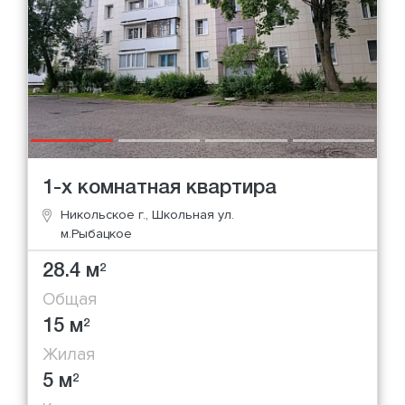
1-х комнатная квартира
Никольское г., Школьная ул.
м.Рыбацкое
28.4 м
2
Общая
15 м
2
Жилая
5 м
2