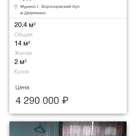
Мурино г., Воронцовский бул.
м.Девяткино
20.4 м
2
Общая
14 м
2
Жилая
2 м
2
Кухня
Цена
4 290 000 ₽