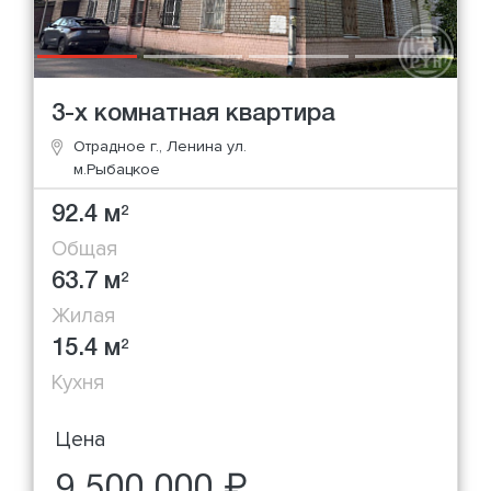
3-х комнатная квартира
Отрадное г., Ленина ул.
м.Рыбацкое
92.4 м
2
Общая
63.7 м
2
Жилая
15.4 м
2
Кухня
Цена
9 500 000 ₽