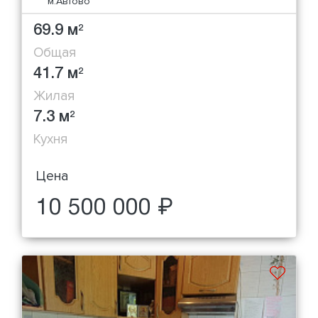
м.Автово
69.9 м
2
Общая
41.7 м
2
Жилая
7.3 м
2
Кухня
Цена
10 500 000 ₽