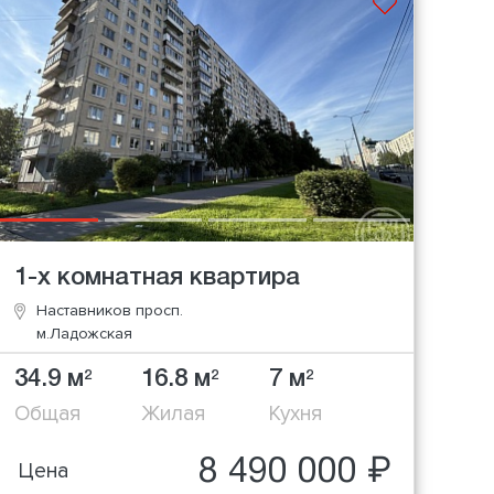
1-х комнатная квартира
Наставников просп.
м.Ладожская
34.9 м
16.8 м
7 м
2
2
2
Общая
Жилая
Кухня
8 490 000 ₽
Цена