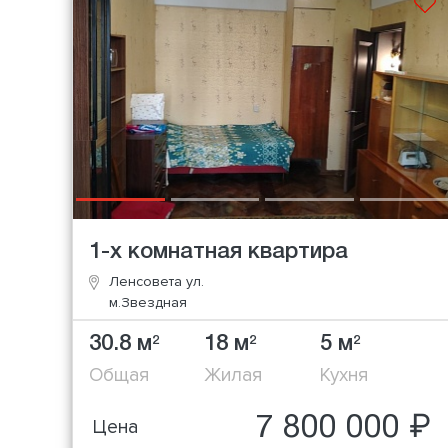
1-х комнатная квартира
Ленсовета ул.
м.Звездная
30.8 м
18 м
5 м
2
2
2
Общая
Жилая
Кухня
7 800 000 ₽
Цена