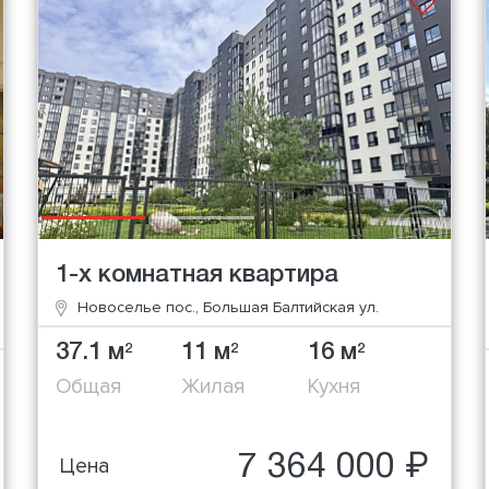
1-х комнатная квартира
Новоселье пос., Большая Балтийская ул.
37.1 м
11 м
16 м
2
2
2
Общая
Жилая
Кухня
7 364 000 ₽
Цена