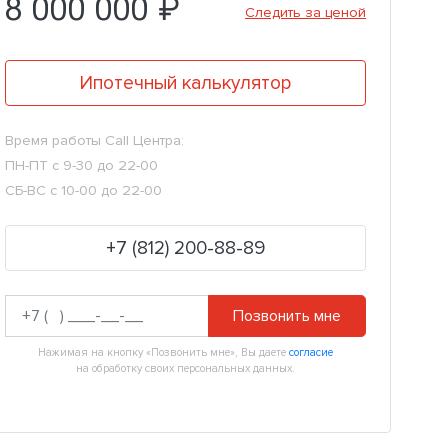
8 000 000 ₽
Следить за ценой
Ипотечный калькулятор
Время работы Call Центра:
ПН-ПТ с 9-30 до 22-00
СБ-ВС с 10-00 до 22-00
+7 (812) 200-88-89
Позвонить мне
Нажимая на кнопку «Позвонить мне», Вы даете
согласие
на обработку своих персональных данных.