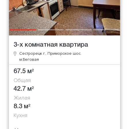
3-х комнатная квартира
Сестрорецк г., Приморское шос.
м.Беговая
67.5 м
2
Общая
42.7 м
2
Жилая
8.3 м
2
Кухня