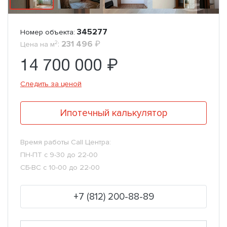
345277
Номер объекта:
2
:
231 496
₽
Цена на м
14 700 000 ₽
Следить за ценой
Ипотечный калькулятор
Время работы Call Центра:
ПН-ПТ с 9-30 до 22-00
СБ-ВС с 10-00 до 22-00
+7 (812) 200-88-89