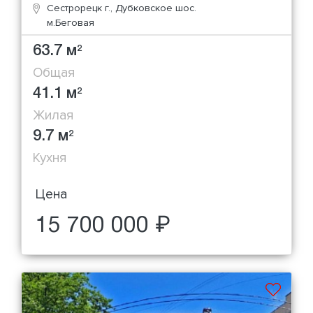
Сестрорецк г., Дубковское шос.
м.Беговая
63.7 м
2
Общая
41.1 м
2
Жилая
9.7 м
2
Кухня
Цена
15 700 000 ₽