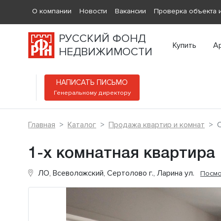
О компании
Новости
Вакансии
Проверка объекта и
РУССКИЙ ФОНД
Купить
А
НЕДВИЖИМОСТИ
НАПИСАТЬ ПИСЬМО
Генеральному директору
Главная
Каталог
Продажа квартир и комнат
С
1-х комнатная квартира
ЛО, Всеволожский, Сертолово г., Ларина ул.
Посмо