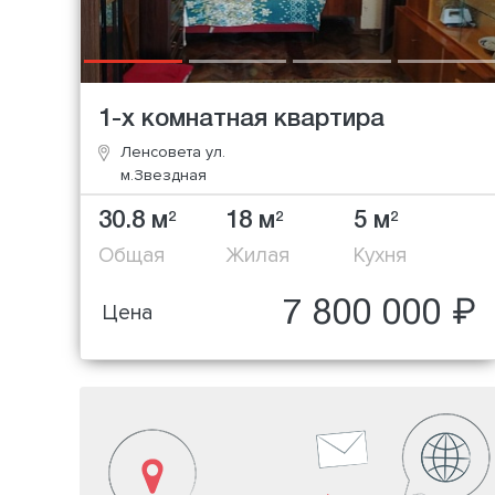
1-х комнатная квартира
Ленсовета ул.
м.Звездная
30.8 м
18 м
5 м
2
2
2
Общая
Жилая
Кухня
7 800 000 ₽
Цена