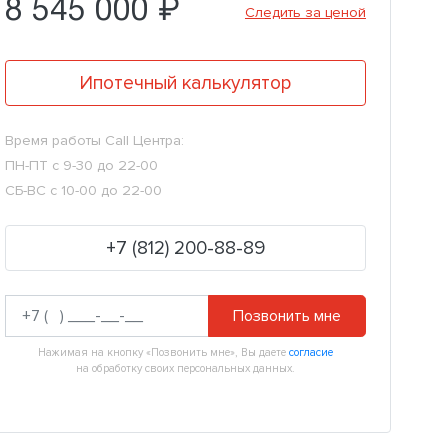
8 545 000 ₽
Следить за ценой
Ипотечный калькулятор
Время работы Call Центра:
ПН-ПТ с 9-30 до 22-00
СБ-ВС с 10-00 до 22-00
+7 (812) 200-88-89
Позвонить мне
Нажимая на кнопку «Позвонить мне», Вы даете
согласие
на обработку своих персональных данных.