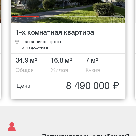
1-х комнатная квартира
Наставников просп.
м.Ладожская
34.9 м
16.8 м
7 м
2
2
2
Общая
Жилая
Кухня
8 490 000 ₽
Цена