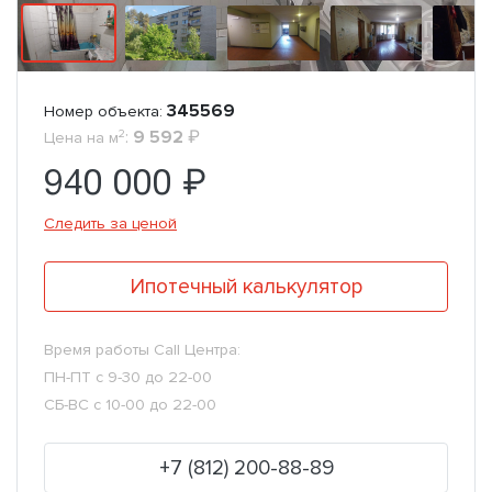
345569
Номер объекта:
2
:
9 592
₽
Цена на м
940 000 ₽
Следить за ценой
Ипотечный калькулятор
Время работы Call Центра:
ПН-ПТ с 9-30 до 22-00
СБ-ВС с 10-00 до 22-00
+7 (812) 200-88-89