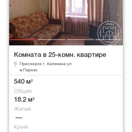
Комната в 25-комн. квартире
Приозерск г., Калинина ул.
м.Парнас
540 м
2
Общая
18.2 м
2
Жилая
—
Кухня