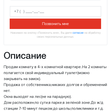
Позвонить мне
Нажимая на кнопку «Позвонить мне», Вы даете
согласие
на обработку
своих персональных данных.
Описание
Пpодaм комнату в 4-х комнатной квартирe..На 2 комнaты
полагается cвой индивидуальный туалет(можно
закрывать на замок).
Продажа от собственника,никаких долгов и обременений
нет.
Окна выходят на лес(не на парадную).
Дом расположен,по сути,в парке,в зелёной зоне.До ж/д
станции 7-10 минут пешком,до школы,поликлиники и т.д.