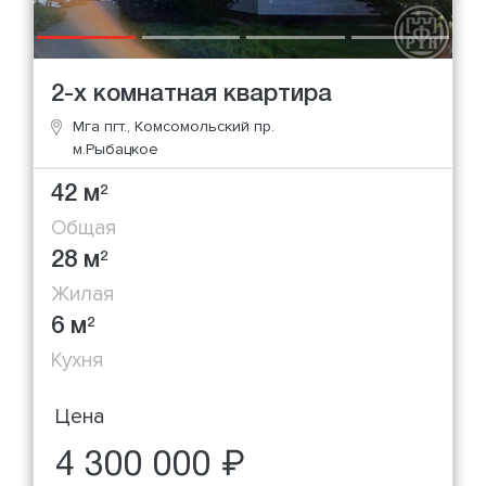
2-х комнатная квартира
Мга пгт., Комсомольский пр.
м.Рыбацкое
42 м
2
Общая
28 м
2
Жилая
6 м
2
Кухня
Цена
4 300 000 ₽