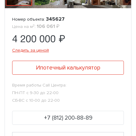
345627
Номер объекта:
2
:
106 061
₽
Цена на м
4 200 000 ₽
Следить за ценой
Ипотечный калькулятор
Время работы Call Центра:
ПН-ПТ с 9-30 до 22-00
СБ-ВС с 10-00 до 22-00
+7 (812) 200-88-89