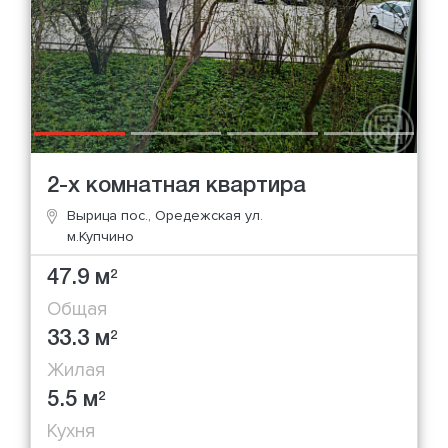
2-х комнатная квартира
Вырица пос., Оредежская ул.
м.Купчино
47.9 м
2
Общая
33.3 м
2
Жилая
5.5 м
2
Кухня