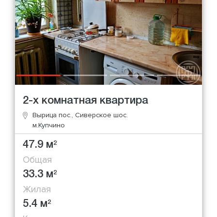
2-х комнатная квартира
Вырица пос., Сиверское шос.
м.Купчино
47.9 м
2
Общая
33.3 м
2
Жилая
5.4 м
2