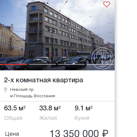
2-х комнатная квартира
Невский пр.
м.Площадь Восстания
63.5 м
33.8 м
9.1 м
2
2
2
Общая
Жилая
Кухня
13 350 000 ₽
Цена