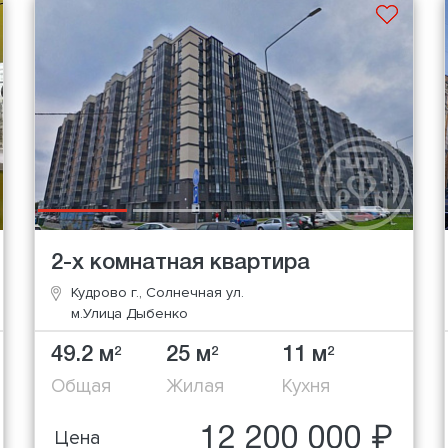
2-х комнатная квартира
Кудрово г., Солнечная ул.
м.Улица Дыбенко
49.2 м
25 м
11 м
2
2
2
Общая
Жилая
Кухня
12 200 000 ₽
Цена