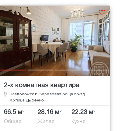
2-х комнатная квартира
Всеволожск г., Березовая роща пр-зд
м.Улица Дыбенко
66.5 м
28.16 м
22.23 м
2
2
2
Общая
Жилая
Кухня