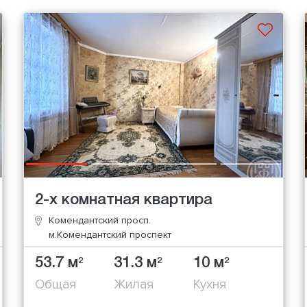
2-х комнатная квартира
Комендантский просп.
м.Комендантский проспект
53.7 м
31.3 м
10 м
2
2
2
Общая
Жилая
Кухня