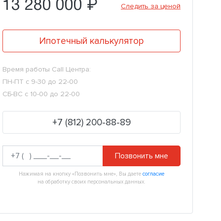
13 280 000 ₽
Следить за ценой
Ипотечный калькулятор
Время работы Call Центра:
ПН-ПТ с 9-30 до 22-00
СБ-ВС с 10-00 до 22-00
+7 (812) 200-88-89
Позвонить мне
Нажимая на кнопку «Позвонить мне», Вы даете
согласие
на обработку своих персональных данных.