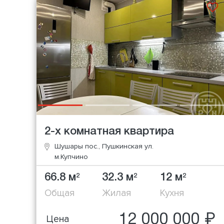
2-х комнатная квартира
Шушары пос., Пушкинская ул.
м.Купчино
66.8 м
32.3 м
12 м
2
2
2
Общая
Жилая
Кухня
12 000 000 ₽
Цена