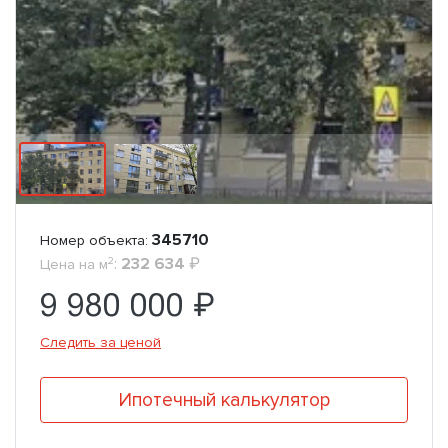
345710
Номер объекта:
2
:
232 634
₽
Цена на м
9 980 000 ₽
Следить за ценой
Ипотечный калькулятор