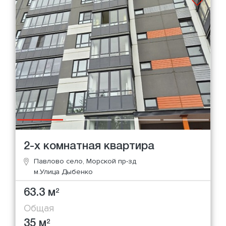
2-х комнатная квартира
Павлово село, Морской пр-зд
м.Улица Дыбенко
63.3 м
2
Общая
35 м
2