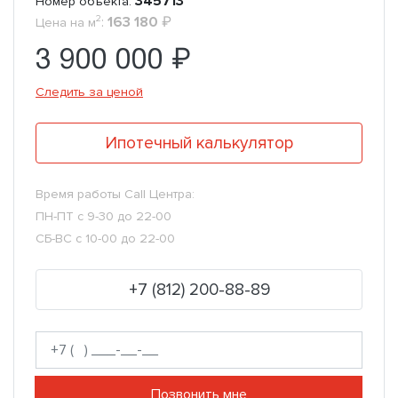
345713
Номер объекта:
2
:
163 180
₽
Цена на м
3 900 000 ₽
Следить за ценой
Ипотечный калькулятор
Время работы Call Центра:
ПН-ПТ с 9-30 до 22-00
СБ-ВС с 10-00 до 22-00
+7 (812) 200-88-89
Позвонить мне