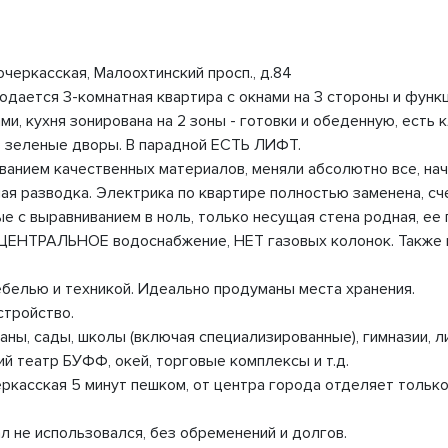
черкасская, Малоохтинский просп., д.84
тся 3-комнатная квартира с окнами на 3 стороны и функц
и, кухня зонирована на 2 зоны - готовки и обеденную, есть к
 зеленые дворы. В парадной ЕСТЬ ЛИФТ.
анием качественных материалов, меняли абсолютно все, начи
ная разводка. Электрика по квартире полностью заменена, сч
е с выравниванием в ноль, только несущая стена родная, ее
 ЦЕНТРАЛЬНОЕ водоснабжение, НЕТ газовых колонок. Также в
белью и техникой. Идеально продуманы места хранения.
стройство.
аны, сады, школы (включая специализированные), гимназии, ли
 театр БУФФ, окей, торговые комплексы и т.д.
ркасская 5 минут пешком, от центра города отделяет только
ал не использовался, без обременений и долгов.