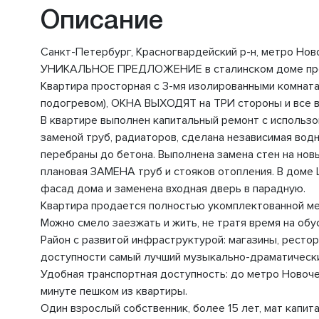
Описание
Санкт-Петербург, Красногвардейский р-н, метро Ново
УНИКАЛЬНОЕ ПРЕДЛОЖЕНИЕ в сталинском доме продае
Квартира просторная с 3-мя изолированными комнатам
подогревом), ОКНА ВЫХОДЯТ на ТРИ стороны и все в
В квартире выполнен капитальный ремонт с использов
заменой труб, радиаторов, сделана независимая вод
перебраны до бетона. Выполнена замена стен на новы
плановая ЗАМЕНА труб и стояков отопления. В доме
фасад дома и заменена входная дверь в парадную.
Квартира продается полностью укомплектованной ме
Можно смело заезжать и жить, не тратя время на обу
Район с развитой инфраструктурой: магазины, рестор
доступности самый лучший музыкально-драматический
Удобная транспортная доступность: до метро Новоче
минуте пешком из квартиры.
Один взрослый собственник, более 15 лет, мат капит