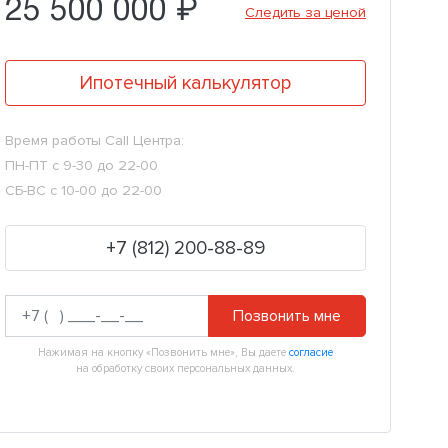
25 500 000 ₽
Следить за ценой
Ипотечный калькулятор
Время работы Call Центра:
ПН-ПТ с 9-30 до 22-00
СБ-ВС с 10-00 до 22-00
+7 (812) 200-88-89
Позвонить мне
Нажимая на кнопку «Позвонить мне», Вы даете
согласие
на обработку своих персональных данных.