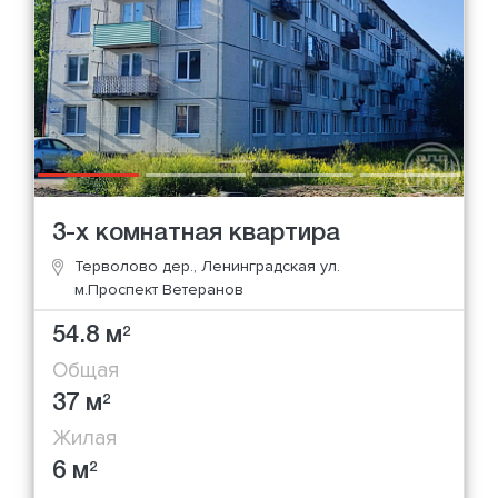
3-х комнатная квартира
Терволово дер., Ленинградская ул.
м.Проспект Ветеранов
54.8 м
2
Общая
37 м
2
Жилая
6 м
2