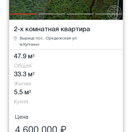
2-х комнатная квартира
Вырица пос., Оредежская ул.
м.Купчино
47.9 м
2
Общая
33.3 м
2
Жилая
5.5 м
2
Кухня
Цена
4 600 000 ₽