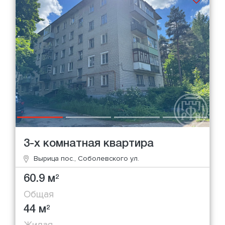
3-х комнатная квартира
Вырица пос., Соболевского ул.
60.9 м
2
Общая
44 м
2