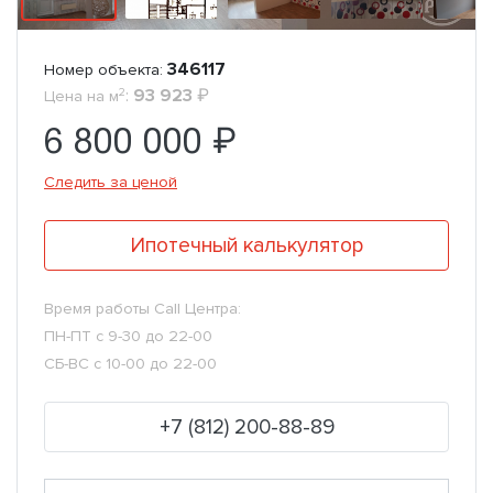
346117
Номер объекта:
2
:
93 923
₽
Цена на м
6 800 000 ₽
Следить за ценой
Ипотечный калькулятор
Время работы Call Центра:
ПН-ПТ с 9-30 до 22-00
СБ-ВС с 10-00 до 22-00
+7 (812) 200-88-89