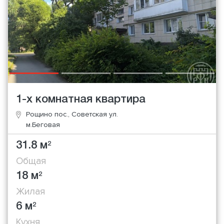
1-х комнатная квартира
Рощино пос., Советская ул.
м.Беговая
31.8 м
2
Общая
18 м
2
Жилая
6 м
2
Кухня