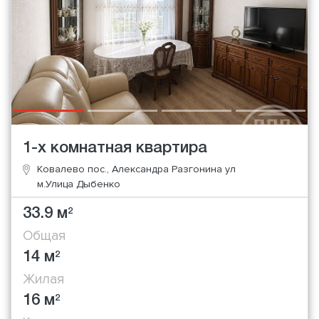
1-х комнатная квартира
Ковалево пос., Александра Разгонина ул
м.Улица Дыбенко
33.9 м
2
Общая
14 м
2
Жилая
16 м
2