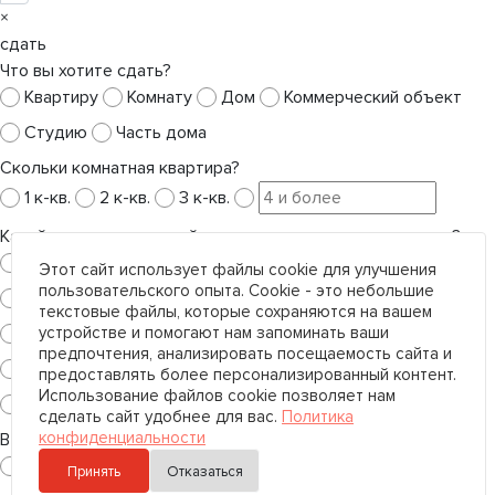
×
сдать
Что вы хотите сдать?
Квартиру
Комнату
Дом
Коммерческий объект
Студию
Часть дома
Скольки комнатная квартира?
1 к-кв.
2 к-кв.
3 к-кв.
Какой тип коммерческой недвижимости вы хотите сдать?
Гаражи
Земельный участок
Этот сайт использует файлы cookie для улучшения
пользовательского опыта. Cookie - это небольшие
Квартира под коммерческие цели
текстовые файлы, которые сохраняются на вашем
устройстве и помогают нам запоминать ваши
Общественное питание
Офис
Производство
предпочтения, анализировать посещаемость сайта и
Склад
Сфера услуг
Торговое помещение
предоставлять более персонализированный контент.
Использование файлов cookie позволяет нам
Универсальное помещение
сделать сайт удобнее для вас.
Политика
конфиденциальности
В каком регионе?
Санкт-Петербург
Ленинградская область
Принять
Отказаться