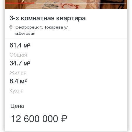
3-х комнатная квартира
Сестрорецк г., Токарева ул.
м.Беговая
61.4 м
2
Общая
34.7 м
2
Жилая
8.4 м
2
Кухня
Цена
12 600 000 ₽