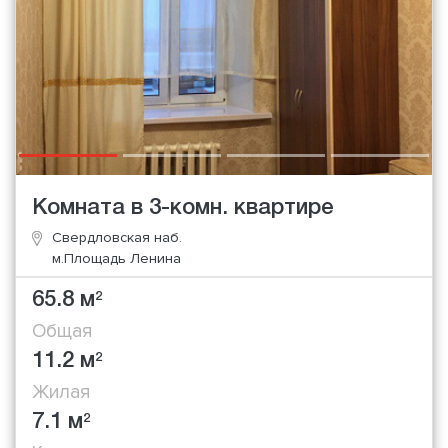
Комната в 3-комн. квартире
Свердловская наб.
м.Площадь Ленина
65.8 м
2
Общая
11.2 м
2
Жилая
7.1 м
2