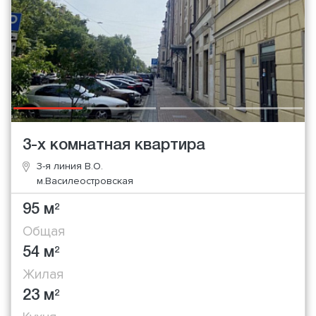
3-х комнатная квартира
3-я линия В.О.
м.Василеостровская
95 м
2
Общая
54 м
2
Жилая
23 м
2