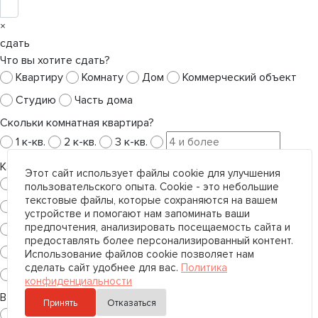
×
сдать
Что вы хотите сдать?
Квартиру
Комнату
Дом
Коммерческий объект
Студию
Часть дома
Скольки комнатная квартира?
1 к-кв.
2 к-кв.
3 к-кв.
Какой тип коммерческой недвижимости вы хотите сдать?
Этот сайт использует файлы cookie для улучшения
Гаражи
Земельный участок
пользовательского опыта. Cookie - это небольшие
текстовые файлы, которые сохраняются на вашем
Квартира под коммерческие цели
устройстве и помогают нам запоминать ваши
предпочтения, анализировать посещаемость сайта и
Общественное питание
Офис
Производство
предоставлять более персонализированный контент.
Склад
Сфера услуг
Торговое помещение
Использование файлов cookie позволяет нам
сделать сайт удобнее для вас.
Политика
Универсальное помещение
конфиденциальности
В каком регионе?
Принять
Отказаться
Санкт-Петербург
Ленинградская область