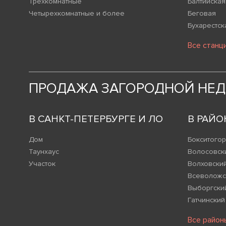
Трехкомнатные
Балтийская
Четырехкомнатные и более
Беговая
Бухарестск
Все станц
ПРОДАЖА ЗАГОРОДНОЙ НЕ
В САНКТ-ПЕТЕРБУРГЕ И ЛО
В РАЙО
Дом
Бокситогор
Таунхаус
Волосовск
Участок
Волховски
Всеволожс
Выборгски
Гатчинский
Все район