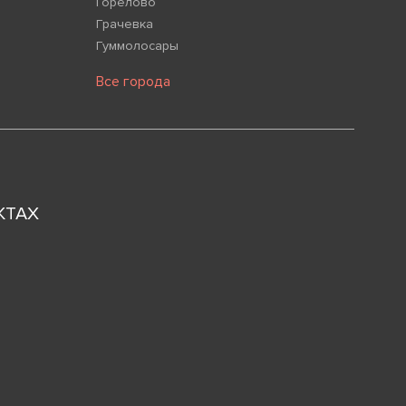
Горелово
Грачевка
Гуммолосары
Все города
КТАХ