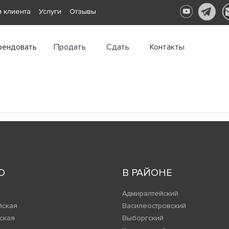
 клиента
Услуги
Отзывы
рендовать
Продать
Сдать
Контакты
О
В РАЙОНЕ
Адмиралтейский
йская
Василеостровский
ская
Выборгский