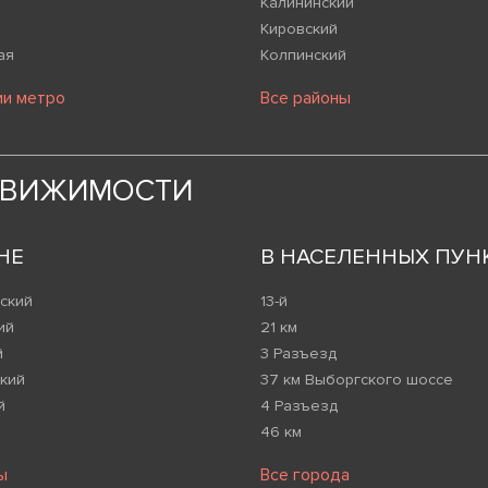
Калининский
Кировский
ая
Колпинский
ии метро
Все районы
ДВИЖИМОСТИ
НЕ
В НАСЕЛЕННЫХ ПУН
ский
13-й
ий
21 км
й
3 Разъезд
кий
37 км Выборгского шоссе
й
4 Разъезд
46 км
ы
Все города