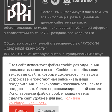
Войти в почту
Настоящим информируем вас о том, что
вся информация, размещенная на
данном сайте, ни при каких
обстоятельствах не может признаваться публичной офертой
в соответствии со ст. 437.2 Гражданского кодекса РФ.
Общество с ограниченной ответственностью "РУССКИЙ
ФОНД НЕДВИЖИМОСТИ"
197022, г. Санкт-Петербург, вн.тер. г. Муниципальный Округ
Аптекарский Остров, ул. Петропавловская, дом 8, литера А,
помещение 26Н, комната 103
Этот сайт использует файлы cookie для улучшения
ИНН 7813672570 КПП 781301001 ОГРН 1237800058870
пользовательского опыта. Cookie - это небольшие
текстовые файлы, которые сохраняются на вашем
Политика конфиденциальности
Политика обработки
устройстве и помогают нам запоминать ваши
персональных данных
предпочтения, анализировать посещаемость сайта и
Телефон для связи:
предоставлять более персонализированный контент.
+7 (812) 200-99-98
Использование файлов cookie позволяет нам
сделать сайт удобнее для вас.
Политика
+7 (812) 200-88-89
конфиденциальности
Принять
Отказаться