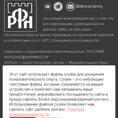
Войти в почту
Настоящим информируем вас о том, что
вся информация, размещенная на
данном сайте, ни при каких
обстоятельствах не может признаваться публичной офертой
в соответствии со ст. 437.2 Гражданского кодекса РФ.
Общество с ограниченной ответственностью "РУССКИЙ
ФОНД НЕДВИЖИМОСТИ"
197022, г. Санкт-Петербург, вн.тер. г. Муниципальный Округ
Аптекарский Остров, ул. Петропавловская, дом 8, литера А,
помещение 26Н, комната 103
Этот сайт использует файлы cookie для улучшения
пользовательского опыта. Cookie - это небольшие
ИНН 7813672570 КПП 781301001 ОГРН 1237800058870
текстовые файлы, которые сохраняются на вашем
Политика конфиденциальности
Политика обработки
устройстве и помогают нам запоминать ваши
персональных данных
предпочтения, анализировать посещаемость сайта и
Телефон для связи:
предоставлять более персонализированный контент.
+7 (812) 200-99-98
Использование файлов cookie позволяет нам
сделать сайт удобнее для вас.
Политика
+7 (812) 200-88-89
конфиденциальности