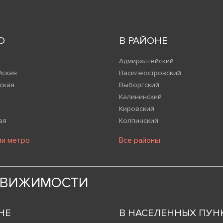
О
В РАЙОНЕ
Адмиралтейский
йская
Василеостровский
ская
Выборгский
Калининский
Кировский
ая
Колпинский
ии метро
Все районы
ДВИЖИМОСТИ
НЕ
В НАСЕЛЕННЫХ ПУН