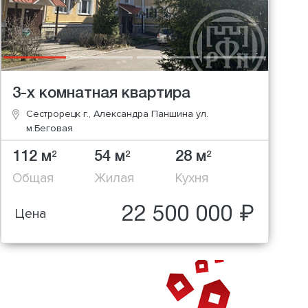
3-х комнатная квартира
Сестрорецк г., Александра Паншина ул.
м.Беговая
112 м
54 м
28 м
2
2
2
Общая
Жилая
Кухня
22 500 000 ₽
Цена