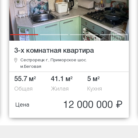
3-х комнатная квартира
Сестрорецк г., Приморское шос.
м.Беговая
55.7 м
41.1 м
5 м
2
2
2
Общая
Жилая
Кухня
12 000 000 ₽
Цена