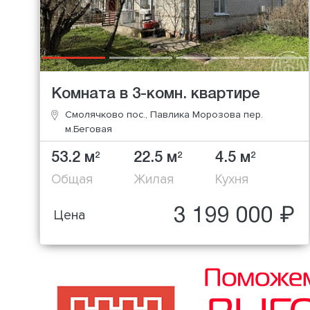
Комната в 3-комн. квартире
Смолячково пос., Павлика Морозова пер.
м.Беговая
53.2 м
22.5 м
4.5 м
2
2
2
Общая
Жилая
Кухня
3 199 000 ₽
Цена