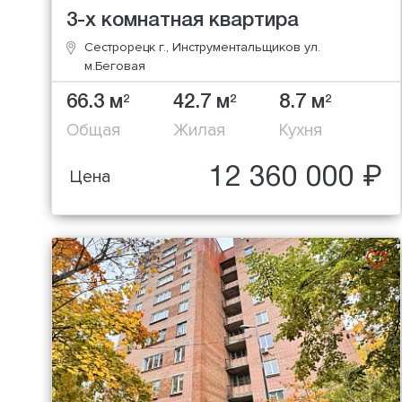
3-х комнатная квартира
Сестрорецк г., Инструментальщиков ул.
м.Беговая
66.3 м
42.7 м
8.7 м
2
2
2
Общая
Жилая
Кухня
12 360 000 ₽
Цена