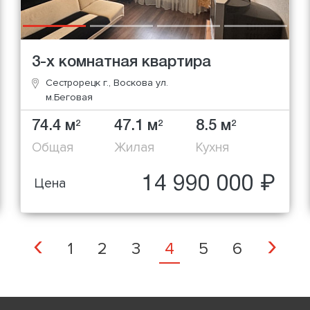
3-х комнатная квартира
Сестрорецк г., Воскова ул.
м.Беговая
74.4 м
47.1 м
8.5 м
2
2
2
Общая
Жилая
Кухня
14 990 000 ₽
Цена
Previous
Ne
‹
›
1
2
3
4
5
6