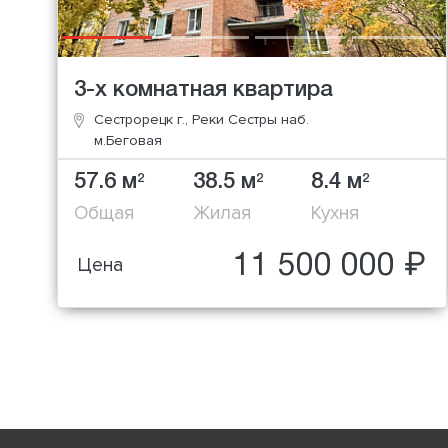
3-х комнатная квартира
Сестрорецк г., Реки Сестры наб.
м.Беговая
57.6 м
38.5 м
8.4 м
2
2
2
Общая
Жилая
Кухня
11 500 000 ₽
Цена