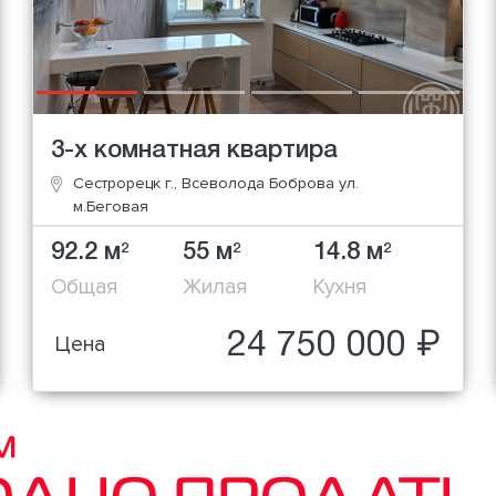
3-х комнатная квартира
Сестрорецк г., Всеволода Боброва ул.
м.Беговая
92.2 м
55 м
14.8 м
2
2
2
Общая
Жилая
Кухня
24 750 000 ₽
Цена