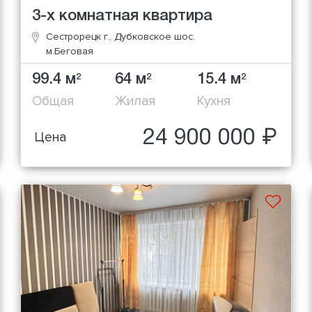
3-х комнатная квартира
Сестрорецк г., Дубковское шос.
м.Беговая
99.4 м
64 м
15.4 м
2
2
2
Общая
Жилая
Кухня
24 900 000 ₽
Цена