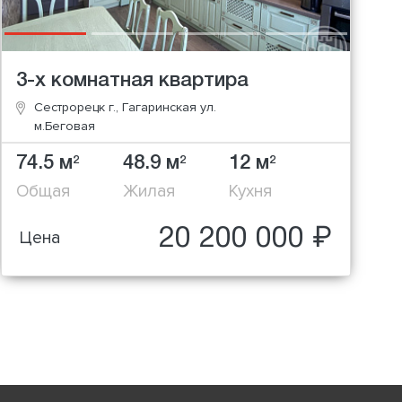
3-х комнатная квартира
Сестрорецк г., Гагаринская ул.
м.Беговая
74.5 м
48.9 м
12 м
2
2
2
Общая
Жилая
Кухня
20 200 000 ₽
Цена
xt