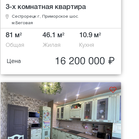
3-х комнатная квартира
Сестрорецк г., Приморское шос.
м.Беговая
81 м
46.1 м
10.9 м
2
2
2
Общая
Жилая
Кухня
16 200 000 ₽
Цена