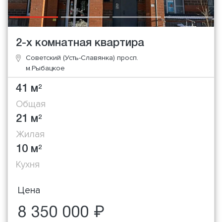
2-х комнатная квартира
Советский (Усть-Славянка) просп.
м.Рыбацкое
41 м
2
Общая
21 м
2
Жилая
10 м
2
Кухня
Цена
8 350 000 ₽