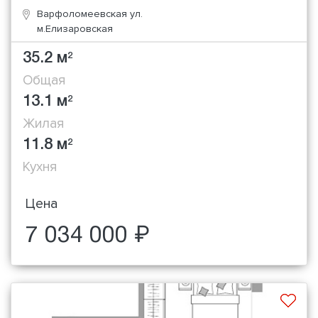
Варфоломеевская ул.
м.Елизаровская
35.2 м
2
Общая
13.1 м
2
Жилая
11.8 м
2
Кухня
Цена
7 034 000 ₽