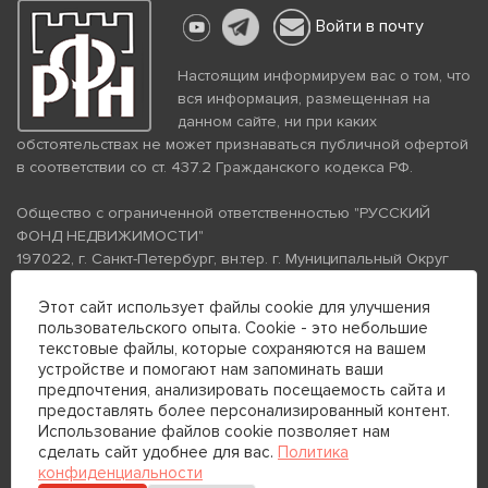
Войти в почту
Настоящим информируем вас о том, что
вся информация, размещенная на
данном сайте, ни при каких
обстоятельствах не может признаваться публичной офертой
в соответствии со ст. 437.2 Гражданского кодекса РФ.
Общество с ограниченной ответственностью "РУССКИЙ
ФОНД НЕДВИЖИМОСТИ"
197022, г. Санкт-Петербург, вн.тер. г. Муниципальный Округ
Аптекарский Остров, ул. Петропавловская, дом 8, литера А,
помещение 26Н, комната 103
Этот сайт использует файлы cookie для улучшения
пользовательского опыта. Cookie - это небольшие
ИНН 7813672570 КПП 781301001 ОГРН 1237800058870
текстовые файлы, которые сохраняются на вашем
Политика конфиденциальности
Политика обработки
устройстве и помогают нам запоминать ваши
персональных данных
предпочтения, анализировать посещаемость сайта и
Телефон для связи:
предоставлять более персонализированный контент.
+7 (812) 200-99-98
Использование файлов cookie позволяет нам
сделать сайт удобнее для вас.
Политика
+7 (812) 200-88-89
конфиденциальности