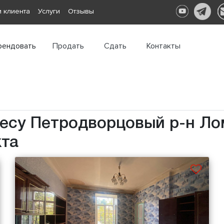
 клиента
Услуги
Отзывы
рендовать
Продать
Сдать
Контакты
ресу Петродворцовый р-н Ло
кта