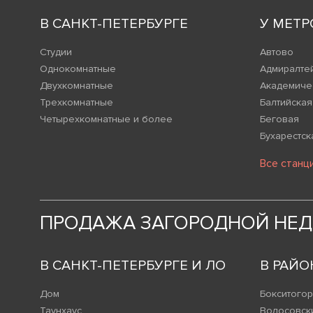
В САНКТ-ПЕТЕРБУРГЕ
У МЕТР
Студии
Автово
Однокомнатные
Адмиралте
Двухкомнатные
Академиче
Трехкомнатные
Балтийская
Четырехкомнатные и более
Беговая
Бухарестск
Все станц
ПРОДАЖА ЗАГОРОДНОЙ НЕ
В САНКТ-ПЕТЕРБУРГЕ И ЛО
В РАЙО
Дом
Бокситогор
Таунхаус
Волосовск