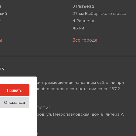
й
3 Разъезд
кий
37 км Выборгского шоссе
й
4 Разъезд
46 км
ы
Все города
ту
 что вся информация, размещенная на данном сайте, ни при
изнаваться публичной офертой в соответствии со ст. 437.2
Принять
Отказаться
ИЙ ФОНД НЕДВИЖИМОСТИ"
уг Аптекарский Остров, ул. Петропавловская, дом 8, литера А,
0
рсональных данных