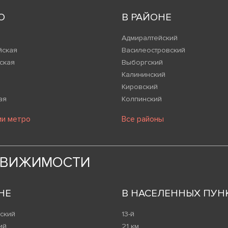
О
В РАЙОНЕ
Адмиралтейский
йская
Василеостровский
ская
Выборгский
Калининский
Кировский
ая
Колпинский
ии метро
Все районы
ДВИЖИМОСТИ
НЕ
В НАСЕЛЕННЫХ ПУН
ский
13-й
ий
21 км