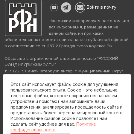
Войти в почту
Настоящим информируем вас о том, что
вся информация, размещенная на
данном сайте, ни при каких
обстоятельствах не может признаваться публичной офертой
в соответствии со ст. 437.2 Гражданского кодекса РФ.
Общество с ограниченной ответственностью "РУССКИЙ
ФОНД НЕДВИЖИМОСТИ"
197022, г. Санкт-Петербург, вн.тер. г. Муниципальный Округ
Аптекарский Остров, ул. Петропавловская, дом 8, литера А,
помещение 26Н, комната 103
Этот сайт использует файлы cookie для улучшения
пользовательского опыта. Cookie - это небольшие
ИНН 7813672570 КПП 781301001 ОГРН 1237800058870
текстовые файлы, которые сохраняются на вашем
Политика конфиденциальности
Политика обработки
устройстве и помогают нам запоминать ваши
персональных данных
предпочтения, анализировать посещаемость сайта и
Телефон для связи:
предоставлять более персонализированный контент.
+7 (812) 200-99-98
Использование файлов cookie позволяет нам
сделать сайт удобнее для вас.
Политика
+7 (812) 200-88-89
конфиденциальности