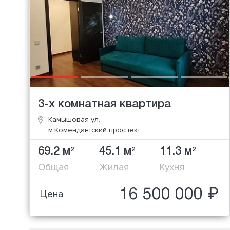
3-х комнатная квартира
Камышовая ул.
м.Комендантский проспект
69.2 м
45.1 м
11.3 м
2
2
2
Общая
Жилая
Кухня
16 500 000 ₽
Цена