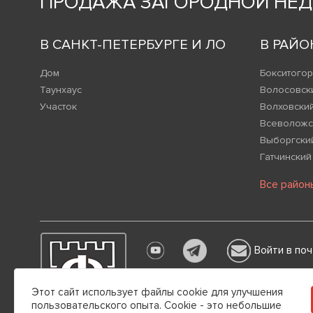
ПРОДАЖА ЗАГОРОДНОЙ НЕ
В САНКТ-ПЕТЕРБУРГЕ И ЛО
В РАЙО
Дом
Бокситогор
Таунхаус
Волосовск
Участок
Волховски
Всеволожс
Выборгски
Гатчинский
Все район
Войти в поч
Настоящим информируем вас о том,
Этот сайт использует файлы cookie для улучшения
каких обстоятельствах не может пр
пользовательского опыта. Cookie - это небольшие
Гражданского кодекса РФ.