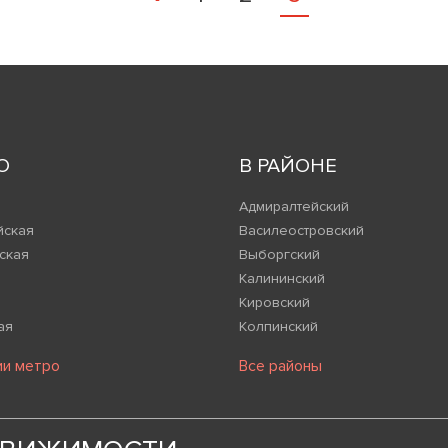
О
В РАЙОНЕ
Адмиралтейский
йская
Василеостровский
ская
Выборгский
Калининский
Кировский
ая
Колпинский
ии метро
Все районы