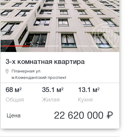
3-х комнатная квартира
Планерная ул.
м.Комендантский проспект
68 м
35.1 м
13.1 м
2
2
2
Общая
Жилая
Кухня
22 620 000 ₽
Цена