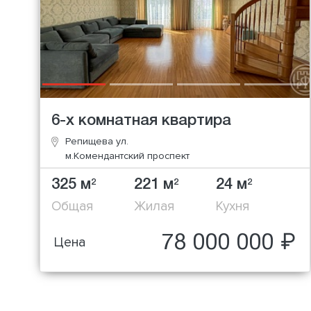
6-х комнатная квартира
Репищева ул.
м.Комендантский проспект
325 м
221 м
24 м
2
2
2
Общая
Жилая
Кухня
78 000 000 ₽
Цена