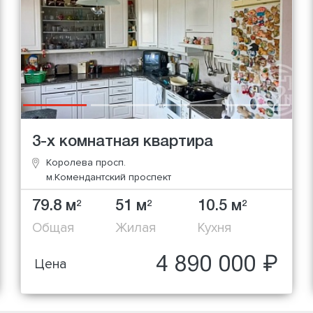
3-х комнатная квартира
Королева просп.
м.Комендантский проспект
79.8 м
51 м
10.5 м
2
2
2
Общая
Жилая
Кухня
4 890 000 ₽
Цена