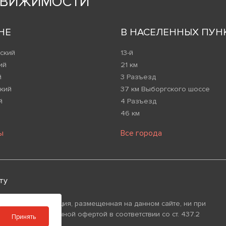
ДВИЖИМОСТИ
НЕ
В НАСЕЛЕННЫХ ПУН
ский
13-й
ий
21 км
й
3 Разъезд
кий
37 км Выборгского шоссе
й
4 Разъезд
46 км
ы
Все города
ту
 что вся информация, размещенная на данном сайте, ни при
изнаваться публичной офертой в соответствии со ст. 437.2
Принять