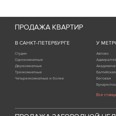
ПРОДАЖА КВАРТИР
В САНКТ-ПЕТЕРБУРГЕ
У МЕТР
Студии
Автово
Однокомнатные
Адмиралте
Двухкомнатные
Академиче
Трехкомнатные
Балтийская
Четырехкомнатные и более
Беговая
Бухарестск
Все станц