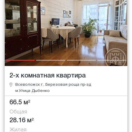
2-х комнатная квартира
Всеволожск г., Березовая роща пр-зд
м.Улица Дыбенко
66.5 м
2
Общая
28.16 м
2
Жилая