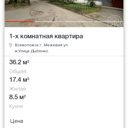
1-х комнатная квартира
Всеволожск г., Межевая ул.
м.Улица Дыбенко
36.2 м
2
Общая
17.4 м
2
Жилая
8.5 м
2
Кухня
Цена