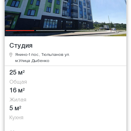
Студия
Янино-1 пос., Тюльпанов ул.
м.Улица Дыбенко
25 м
2
Общая
16 м
2
Жилая
5 м
2
Кухня