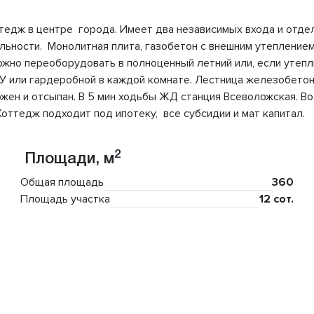
оттедж в центре города. Имеет два независимых входа и от
дельности. Монолитная плита, газобетон с внешним утеплени
но переоборудовать в полноценный летний или, если утепли
 СУ или гардеробной в каждой комнате. Лестница железобетонн
ожен и отсыпан. В 5 мин ходьбы ЖД станция Всеволожская. В
 Коттедж подходит под ипотеку, все субсидии и мат капитал.
2
Площади, м
Общая площадь
360
Площадь участка
12 сот.