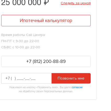
25 000 000 ₽
Следить за ценой
Ипотечный калькулятор
Время работы Call Центра:
ПН-ПТ с 9-30 до 22-00
СБ-ВС с 10-00 до 22-00
+7 (812) 200-88-89
Позвонить мне
Нажимая на кнопку «Позвонить мне», Вы даете
согласие
на обработку своих персональных данных.