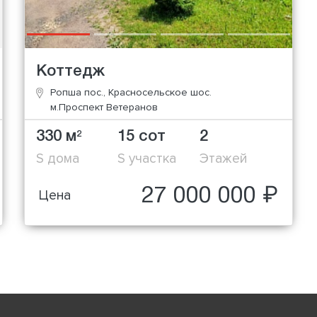
Коттедж
Ропша пос., Красносельское шос.
м.Проспект Ветеранов
330 м
15 сот
2
2
S дома
S участка
Этажей
27 000 000 ₽
Цена