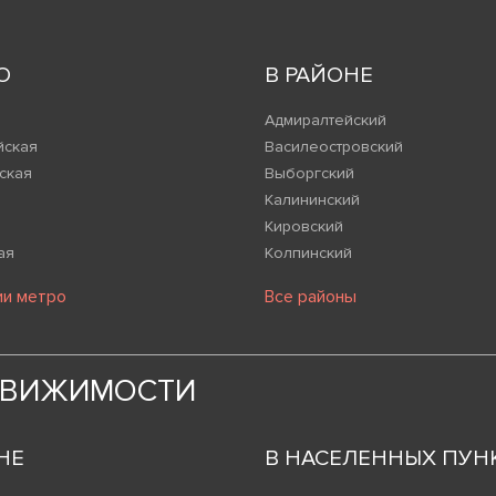
О
В РАЙОНЕ
Адмиралтейский
йская
Василеостровский
ская
Выборгский
Калининский
Кировский
ая
Колпинский
ии метро
Все районы
ДВИЖИМОСТИ
НЕ
В НАСЕЛЕННЫХ ПУН