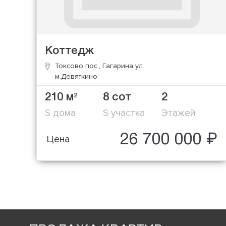
Коттедж
Токсово пос., Гагарина ул.
м.Девяткино
210 м
8 сот
2
2
S дома
S участка
Этажей
26 700 000 ₽
Цена