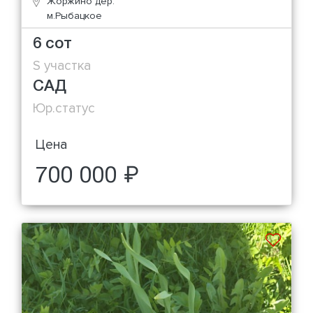
Жоржино дер.
м.Рыбацкое
6 сот
S участка
САД
Юр.статус
Цена
700 000 ₽