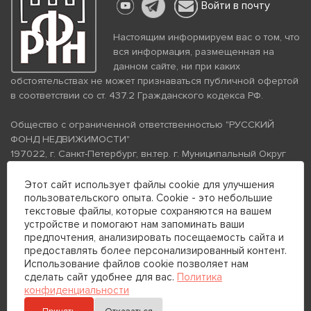
Войти в почту
Настоящим информируем вас о том, что
вся информация, размещенная на
данном сайте, ни при каких
обстоятельствах не может признаваться публичной офертой
в соответствии со ст. 437.2 Гражданского кодекса РФ.
Общество с ограниченной ответственностью "РУССКИЙ
ФОНД НЕДВИЖИМОСТИ"
197022, г. Санкт-Петербург, вн.тер. г. Муниципальный Округ
Аптекарский Остров, ул. Петропавловская, дом 8, литера А,
помещение 26Н, комната 103
Этот сайт использует файлы cookie для улучшения
ИНН 7813672570 КПП 781301001 ОГРН 1237800058870
пользовательского опыта. Cookie - это небольшие
текстовые файлы, которые сохраняются на вашем
Политика конфиденциальности
Политика обработки
устройстве и помогают нам запоминать ваши
персональных данных
предпочтения, анализировать посещаемость сайта и
Телефон для связи:
предоставлять более персонализированный контент.
+7 (812) 200-99-98
Использование файлов cookie позволяет нам
сделать сайт удобнее для вас.
Политика
+7 (812) 200-88-89
конфиденциальности