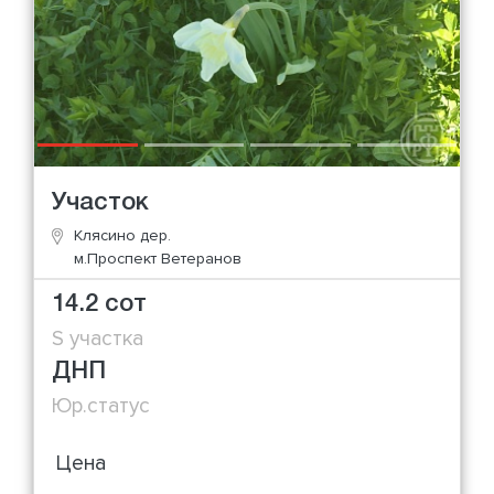
Участок
Клясино дер.
м.Проспект Ветеранов
14.2 сот
S участка
ДНП
Юр.статус
Цена