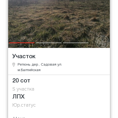
Участок
Ретюнь дер., Садовая ул.
м.Балтийская
20 сот
S участка
ЛПХ
Юр.статус