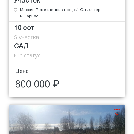
Участок
Массив Ремесленник пос., с/т Ольха тер.
м.Парнас
10 сот
S участка
САД
Юр.статус
Цена
800 000 ₽