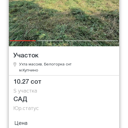
Участок
Ухта массив, Белогорка снт
м.Купчино
10.27 сот
S участка
САД
Юр.статус
Цена