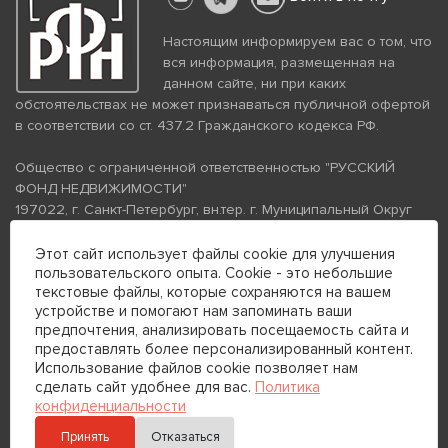
Настоящим информируем вас о том, что
вся информация, размещенная на
данном сайте, ни при каких
обстоятельствах не может признаваться публичной офертой
в соответствии со ст. 437.2 Гражданского кодекса РФ.
Общество с ограниченной ответственностью "РУССКИЙ
ФОНД НЕДВИЖИМОСТИ"
197022, г. Санкт-Петербург, вн.тер. г. Муниципальный Округ
Аптекарский Остров, ул. Петропавловская, дом 8, литера А,
помещение 26Н, комната 103
Этот сайт использует файлы cookie для улучшения
пользовательского опыта. Cookie - это небольшие
ИНН 7813672570 КПП 781301001 ОГРН 1237800058870
текстовые файлы, которые сохраняются на вашем
Политика конфиденциальности
Политика обработки
устройстве и помогают нам запоминать ваши
персональных данных
предпочтения, анализировать посещаемость сайта и
Телефон для связи:
предоставлять более персонализированный контент.
+7 (812) 200-99-98
Использование файлов cookie позволяет нам
сделать сайт удобнее для вас.
Политика
+7 (812) 200-88-89
конфиденциальности
Принять
Отказаться