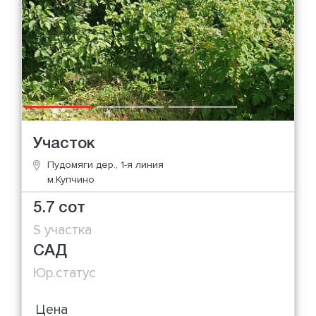
Участок
Пудомяги дер., 1-я линия
м.Купчино
5.7 сот
S участка
САД
Юр.статус
Цена