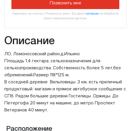
Позвонить мне
Нажимая на кнопку «Позвонить мне», Вы даете
согласие
на обработку
своих персональных данных.
Описание
ЛО, Ломоносовский район,д.Ильино
Площадь 1,4 гектара, сельхозназначения для
сельхозпроизводства. Собственность более 5 лет,без
обременений.Размер 118*125 м.
В соседней деревне Вильповицы ,3 км, есть приличный
продуктовый магазин и прямое автобусное сообщение с
СПб. Рядом большие деревни Гостилицы ,Оржицы. До
Петергофа 20 минут на машине, до метро Проспект
Ветеранов 40 минут.
Расположение