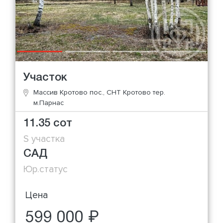
Участок
Массив Кротово пос., СНТ Кротово тер.
м.Парнас
11.35 сот
S участка
САД
Юр.статус
Цена
599 000 ₽