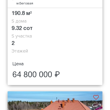
м.Беговая
190.8 м
2
S дома
9.32 сот
S участка
2
Этажей
Цена
64 800 000 ₽