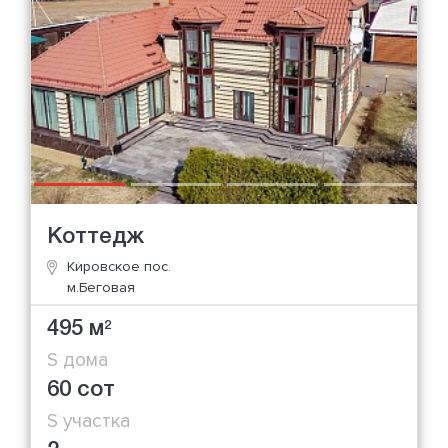
Коттедж
Кировское пос.
м.Беговая
495 м
2
S дома
60 сот
S участка