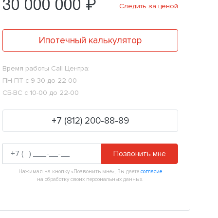
30 000 000 ₽
Следить за ценой
Ипотечный калькулятор
Время работы Call Центра:
ПН-ПТ с 9-30 до 22-00
СБ-ВС с 10-00 до 22-00
+7 (812) 200-88-89
Позвонить мне
Нажимая на кнопку «Позвонить мне», Вы даете
согласие
на обработку своих персональных данных.