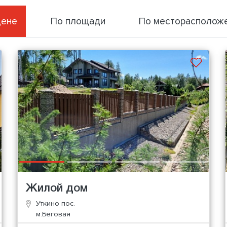
цене
По площади
По месторасполож
Жилой дом
Уткино пос.
м.Беговая