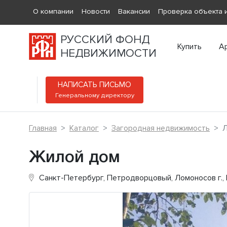
О компании
Новости
Вакансии
Проверка объекта и
РУССКИЙ ФОНД
Купить
А
НЕДВИЖИМОСТИ
НАПИСАТЬ ПИСЬМО
Генеральному директору
Главная
Каталог
Загородная недвижимость
Л
Жилой дом
Санкт-Петербург, Петродворцовый, Ломоносов г