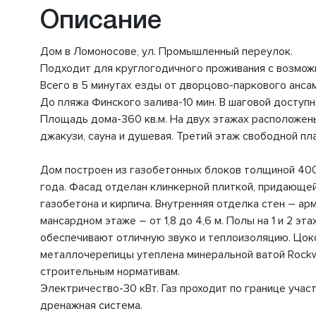
Описание
Дом в Ломоносове, ул. Промышленный переулок.
Подходит для круглогодичного проживания с возможн
Всего в 5 минутах езды от дворцово-паркового анса
До пляжа Финского залива-10 мин. В шаговой доступ
Площадь дома-360 кв.м. На двух этажах расположены 
джакузи, сауна и душевая. Третий этаж свободной пла
Дом построен из газобетонных блоков толщиной 400 
года. Фасад отделан клинкерной плиткой, придающе
газобетона и кирпича. Внутренняя отделка стен – арм
мансардном этаже – от 1,8 до 4,6 м. Полы на 1 и 2 
обеспечивают отличную звуко и теплоизоляцию. Цок
металлочерепицы утеплена минеральной ватой Rockwo
строительным нормативам.
Электричество-30 кВт. Газ проходит по границе участ
дренажная система.