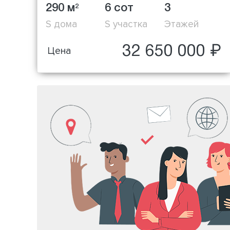
290 м
6 сот
3
2
S дома
S участка
Этажей
32 650 000 ₽
Цена