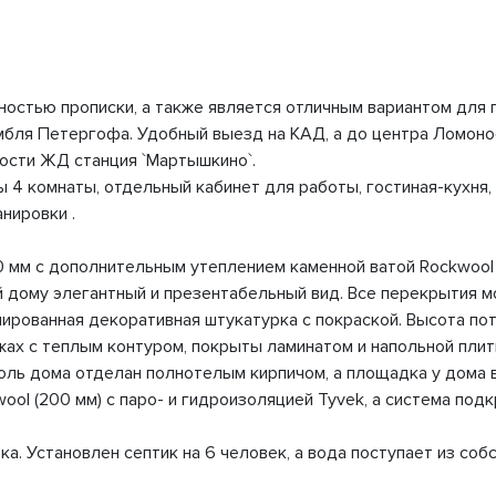
остью прописки, а также является отличным вариантом для 
мбля Петергофа. Удобный выезд на КАД, а до центра Ломонос
ности ЖД станция `Мартышкино`.
4 комнаты, отдельный кабинет для работы, гостиная-кухня, г
нировки .
мм с дополнительным утеплением каменной ватой Rockwool (
й дому элегантный и презентабельный вид. Все перекрытия м
ированная декоративная штукатурка с покраской. Высота потол
этажах с теплым контуром, покрыты ламинатом и напольной п
оль дома отделан полнотелым кирпичом, а площадка у дома 
ol (200 мм) с паро- и гидроизоляцией Tyvek, а система под
ка. Установлен септик на 6 человек, а вода поступает из со