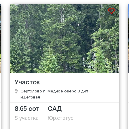
Участок
Сертолово г., Медное озеро 3 днп
м.Беговая
8.65 сот
САД
S участка
Юр.статус