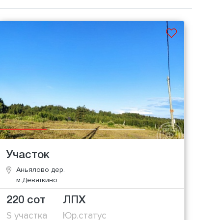
Участок
Аньялово дер.
м.Девяткино
220 сот
ЛПХ
S участка
Юр.статус