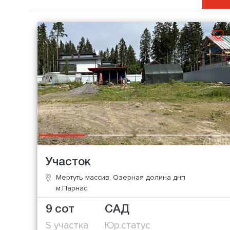
Участок
Мертуть массив, Озерная долина днп
м.Парнас
9 сот
САД
S участка
Юр.статус