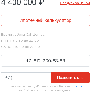
4 400 000 ₽
Следить за ценой
Ипотечный калькулятор
Время работы Call Центра:
ПН-ПТ с 9-30 до 22-00
СБ-ВС с 10-00 до 22-00
+7 (812) 200-88-89
Позвонить мне
Нажимая на кнопку «Позвонить мне», Вы даете
согласие
на обработку своих персональных данных.