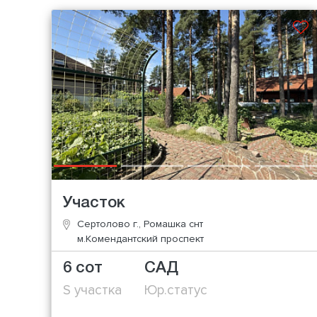
Участок
Сертолово г., Ромашка снт
м.Комендантский проспект
6 сот
САД
S участка
Юр.статус