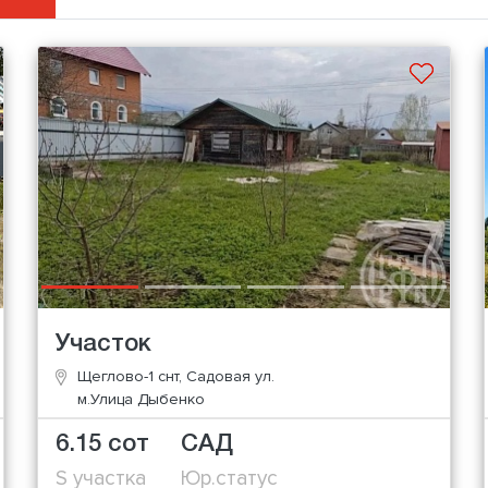
Участок
Щеглово-1 снт, Садовая ул.
м.Улица Дыбенко
6.15 сот
САД
S участка
Юр.статус