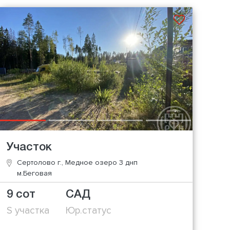
Участок
Сертолово г., Медное озеро 3 днп
м.Беговая
9 сот
САД
S участка
Юр.статус