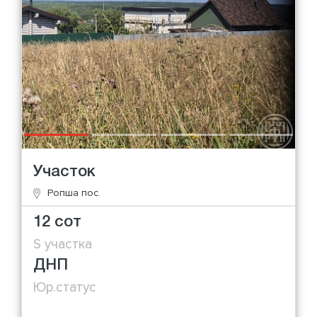
Участок
Ропша пос.
12 сот
S участка
ДНП
Юр.статус