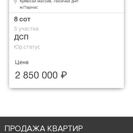
Куйвози массив, Лисички днп
м.Парнас
8 сот
S участка
ДСП
Юр.статус
Цена
2 850 000 ₽
ПРОДАЖА КВАРТИР