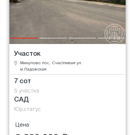
Участок
Минулово пос., Счастливая ул.
м.Ладожская
7 сот
S участка
САД
Юр.статус
Цена