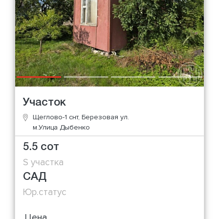
Участок
Щеглово-1 снт, Березовая ул.
м.Улица Дыбенко
5.5 сот
S участка
САД
Юр.статус
Цена