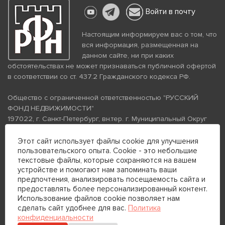
Войти в почту
Настоящим информируем вас о том, что
вся информация, размещенная на
данном сайте, ни при каких
обстоятельствах не может признаваться публичной офертой
в соответствии со ст. 437.2 Гражданского кодекса РФ.
Общество с ограниченной ответственностью "РУССКИЙ
ФОНД НЕДВИЖИМОСТИ"
197022, г. Санкт-Петербург, вн.тер. г. Муниципальный Округ
Аптекарский Остров, ул. Петропавловская, дом 8, литера А,
помещение 26Н, комната 103
Этот сайт использует файлы cookie для улучшения
пользовательского опыта. Cookie - это небольшие
ИНН 7813672570 КПП 781301001 ОГРН 1237800058870
текстовые файлы, которые сохраняются на вашем
Политика конфиденциальности
Политика обработки
устройстве и помогают нам запоминать ваши
персональных данных
предпочтения, анализировать посещаемость сайта и
Телефон для связи:
предоставлять более персонализированный контент.
+7 (812) 200-99-98
Использование файлов cookie позволяет нам
сделать сайт удобнее для вас.
Политика
+7 (812) 200-88-89
конфиденциальности