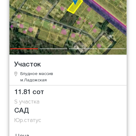
Участок
Блудное массив
м.Ладожская
11.81 сот
S участка
САД
Юр.статус