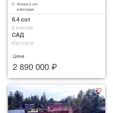
Флора-2 снт
м.Беговая
6.4 сот
S участка
САД
Юр.статус
Цена
2 890 000 ₽