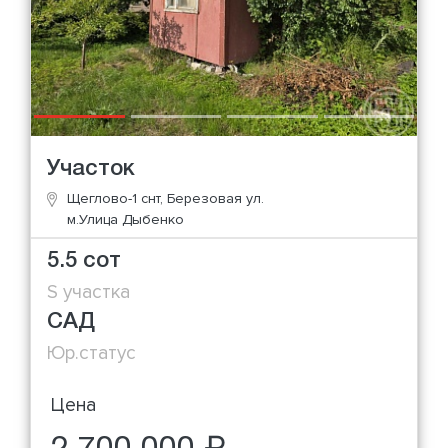
Участок
Щеглово-1 снт, Березовая ул.
м.Улица Дыбенко
5.5 сот
S участка
САД
Юр.статус
Цена