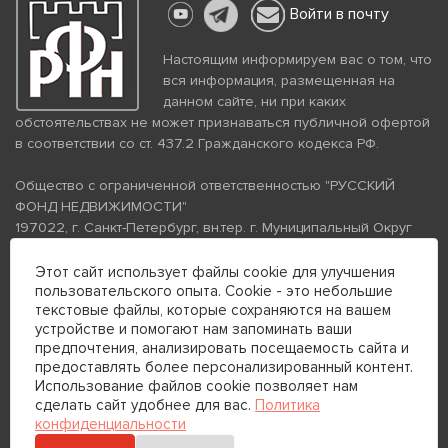
Войти в почту
Настоящим информируем вас о том, что
вся информация, размещенная на
данном сайте, ни при каких
обстоятельствах не может признаваться публичной офертой
в соответствии со ст. 437.2 Гражданского кодекса РФ.
Общество с ограниченной ответственностью "РУССКИЙ
ФОНД НЕДВИЖИМОСТИ"
197022, г. Санкт-Петербург, вн.тер. г. Муниципальный Округ
Аптекарский Остров, ул. Петропавловская, дом 8, литера А,
помещение 26Н, комната 103
Этот сайт использует файлы cookie для улучшения
ИНН 7813672570 КПП 781301001 ОГРН 1237800058870
пользовательского опыта. Cookie - это небольшие
текстовые файлы, которые сохраняются на вашем
Политика конфиденциальности
Политика обработки
устройстве и помогают нам запоминать ваши
персональных данных
предпочтения, анализировать посещаемость сайта и
Телефон для связи:
предоставлять более персонализированный контент.
+7 (812) 200-99-98
Использование файлов cookie позволяет нам
сделать сайт удобнее для вас.
Политика
+7 (812) 200-88-89
конфиденциальности