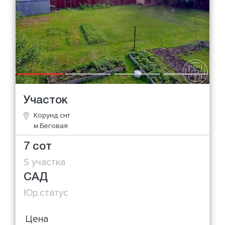
Участок
Корунд снт
м.Беговая
7 сот
S участка
САД
Юр.статус
Цена