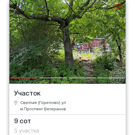
Участок
Светлая (Горелово) ул.
м.Проспект Ветеранов
9 сот
S участка