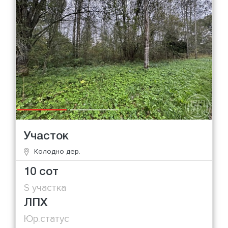
Участок
Колодно дер.
10 сот
S участка
ЛПХ
Юр.статус