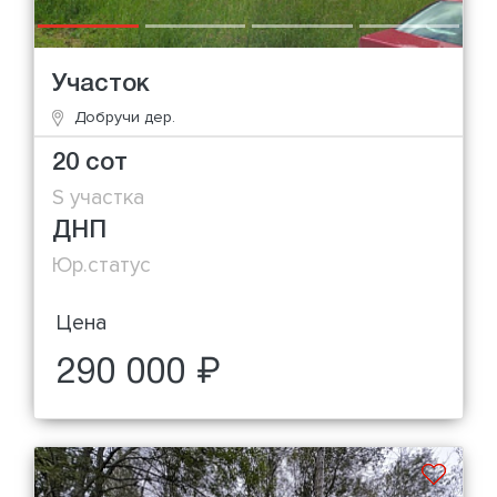
Участок
Добручи дер.
20 сот
S участка
ДНП
Юр.статус
Цена
290 000 ₽