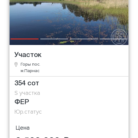
Участок
Горы пос.
м.Парнас
354 сот
S участка
ФЕР
Юр.статус
Цена