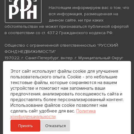
Настоящим информируем вас о том, что
вся информация, размещенная на
данном сайте, ни при каких
обстоятельствах не может признаваться публичной офертой
в соответствии со ст. 437.2 Гражданского кодекса РФ.
Общество с ограниченной ответственностью "РУССКИЙ
ФОНД НЕДВИЖИМОСТИ"
197022, г. Санкт-Петербург, вн.тер. г. Муниципальный Округ
Аптекарский Остров, ул. Петропавловская, дом 8, литера А,
помещение 26Н, комната 103
Этот сайт использует файлы cookie для улучшения
пользовательского опыта. Cookie - это небольшие
ИНН 7813672570 КПП 781301001 ОГРН 1237800058870
текстовые файлы, которые сохраняются на вашем
Политика конфиденциальности
Политика обработки
устройстве и помогают нам запоминать ваши
персональных данных
предпочтения, анализировать посещаемость сайта и
Телефон для связи:
предоставлять более персонализированный контент.
+7 (812) 200-99-98
Использование файлов cookie позволяет нам
сделать сайт удобнее для вас.
Политика
+7 (812) 200-88-89
конфиденциальности
Принять
Отказаться
Отправить сообщение