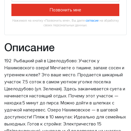
Позвонить мне
Нажимая на кнопку «Позвонить мне», Вы даете
согласие
на обработку
своих персональных данных.
Описание
192 Рыбацкий рай в Цвелодубово: Участок у
Нахимовского озера! Мечтаете о тишине, запахе сосен и
утреннем клеве? Это ваше место. Продается шикарный
участок 7,5 соток в самом уютном уголке поселка
Цвелодубово (ул. Зеленая). Здесь заканчивается суета и
начинается настоящий отдых. Почему этот участок —
находка:5 минут до пирса: Можно дойти в шлепках с
удочкой наперевес. Озеро Нахимовское — в шаговой
доступности! Пляж в 10 минутах: Идеально для семейных
выходных. Готов к стройке: Электричество 15