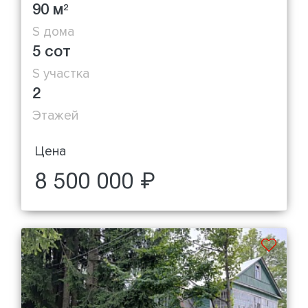
90 м
2
S дома
5 сот
S участка
2
Этажей
Цена
8 500 000 ₽