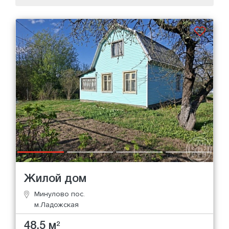
Жилой дом
Минулово пос.
м.Ладожская
48.5 м
2