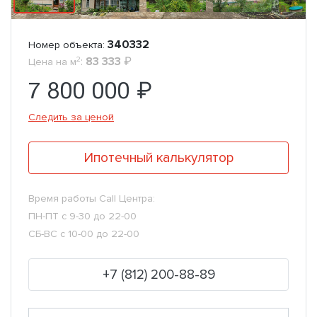
340332
Номер объекта:
2
:
83 333
₽
Цена на м
7 800 000 ₽
Следить за ценой
Ипотечный калькулятор
Время работы Call Центра:
ПН-ПТ с 9-30 до 22-00
СБ-ВС с 10-00 до 22-00
+7 (812) 200-88-89