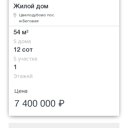
Жилой дом
Цвелодубово пос.
м.Беговая
54 м
2
S дома
12 сот
S участка
1
Этажей
Цена
7 400 000 ₽