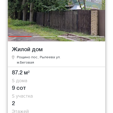
Жилой дом
Рощино пос., Рылеева ул.
м.Беговая
87.2 м
2
S дома
9 сот
S участка
2
Этажей