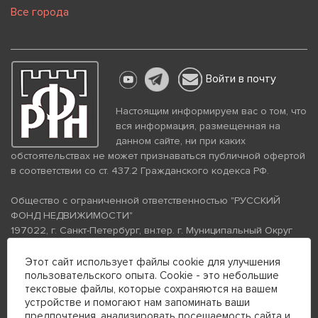
Все города
Войти в почту
Настоящим информируем вас о том, что
вся информация, размещенная на
данном сайте, ни при каких
обстоятельствах не может признаваться публичной офертой
в соответствии со ст. 437.2 Гражданского кодекса РФ.
Общество с ограниченной ответственностью "РУССКИЙ
ФОНД НЕДВИЖИМОСТИ"
197022, г. Санкт-Петербург, вн.тер. г. Муниципальный Округ
Аптекарский Остров, ул. Петропавловская, дом 8, литера А,
помещение 26Н, комната 103
Этот сайт использует файлы cookie для улучшения
пользовательского опыта. Cookie - это небольшие
ИНН 7813672570 КПП 781301001 ОГРН 1237800058870
текстовые файлы, которые сохраняются на вашем
Политика конфиденциальности
Политика обработки
устройстве и помогают нам запоминать ваши
персональных данных
предпочтения, анализировать посещаемость сайта и