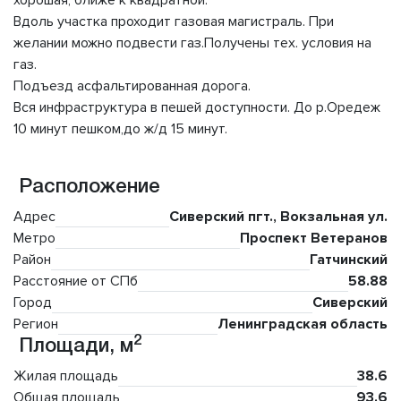
хорошая, ближе к квадратной.
Вдоль участка проходит газовая магистраль. При
желании можно подвести газ.Получены тех. условия на
газ.
Подъезд асфальтированная дорога.
Вся инфраструктура в пешей доступности. До р.Оредеж
10 минут пешком,до ж/д 15 минут.
Расположение
Адрес
Сиверский пгт., Вокзальная ул.
Метро
Проспект Ветеранов
Район
Гатчинский
Расстояние от СПб
58.88
Город
Сиверский
Регион
Ленинградская область
2
Площади, м
Жилая площадь
38.6
Общая площадь
93.6