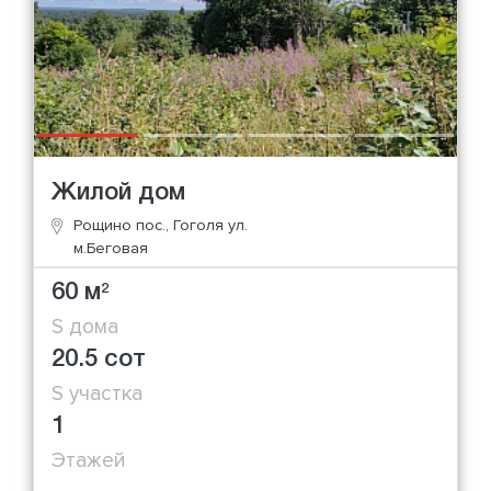
Жилой дом
Рощино пос., Гоголя ул.
м.Беговая
60 м
2
S дома
20.5 сот
S участка
1
Этажей