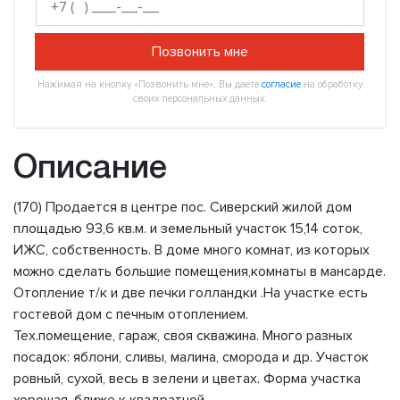
Позвонить мне
Нажимая на кнопку «Позвонить мне», Вы даете
согласие
на обработку
своих персональных данных.
Описание
(170) Продается в центре пос. Сиверский жилой дом
площадью 93,6 кв.м. и земельный участок 15,14 соток,
ИЖС, собственность. В доме много комнат, из которых
можно сделать большие помещения,комнаты в мансарде.
Отопление т/к и две печки голландки .На участке есть
гостевой дом с печным отоплением.
Тех.помещение, гараж, своя скважина. Много разных
посадок: яблони, сливы, малина, сморода и др. Участок
ровный, сухой, весь в зелени и цветах. Форма участка