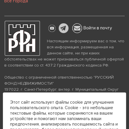
Все города
Войти в почту
Настоящим информируем вас о том, что
вся информация, размещенная на
данном сайте, ни при каких
обстоятельствах не может признаваться публичной офертой
в соответствии со ст. 437.2 Гражданского кодекса РФ.
Общество с ограниченной ответственностью "РУССКИЙ
ФОНД НЕДВИЖИМОСТИ"
197022, г. Санкт-Петербург, вн.тер. г. Муниципальный Округ
Аптекарский Остров, ул. Петропавловская, дом 8, литера А,
помещение 26Н, комната 103
Этот сайт использует файлы cookie для улучшения
пользовательского опыта. Cookie - это небольшие
ИНН 7813672570 КПП 781301001 ОГРН 1237800058870
текстовые файлы, которые сохраняются на вашем
Политика конфиденциальности
Политика обработки
устройстве и помогают нам запоминать ваши
персональных данных
предпочтения, анализировать посещаемость сайта и
Телефон для связи: