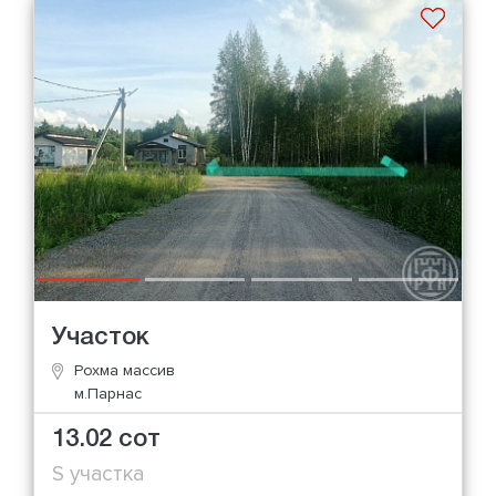
Участок
Рохма массив
м.Парнас
13.02 сот
S участка