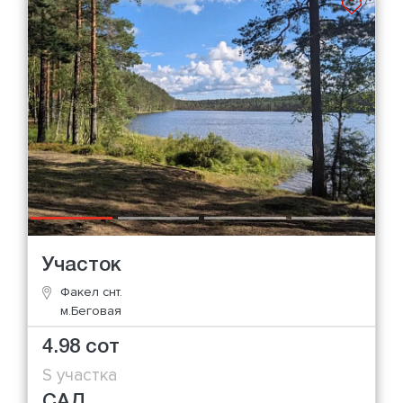
Участок
Факел снт.
м.Беговая
4.98 сот
S участка
САД