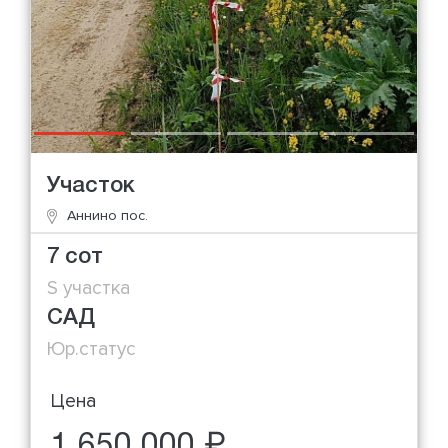
Участок
Аннино пос.
7 сот
S участка
САД
Юр.статус
Цена
1 650 000 ₽