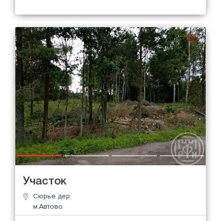
Участок
Сюрье дер.
м.Автово