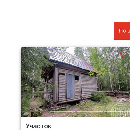
По 
Участок