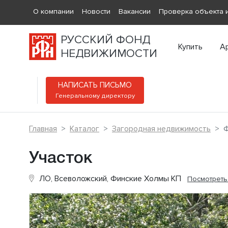
О компании
Новости
Вакансии
Проверка объекта и
РУССКИЙ ФОНД
Купить
А
НЕДВИЖИМОСТИ
НАПИСАТЬ ПИСЬМО
Генеральному директору
Главная
Каталог
Загородная недвижимость
Ф
Участок
ЛО, Всеволожский, Финские Холмы КП
Посмотреть