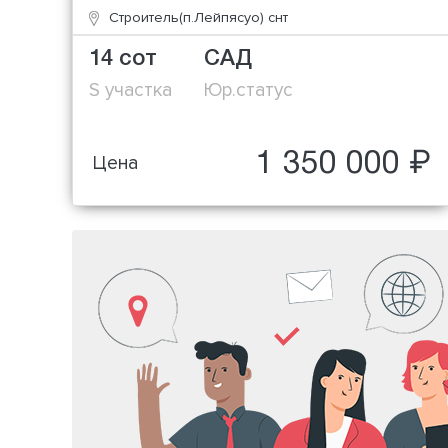
Строитель(п.Лейпясуо) снт
14 сот
САД
S участка
Юр.статус
1 350 000 ₽
Цена