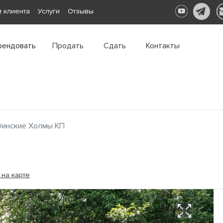
 клиента
Услуги
Отзывы
рендовать
Продать
Сдать
Контакты
инские Холмы КП
 на карте