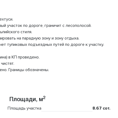
ехтуси.
овый участок по дороге, граничит с лесополосой.
ьпийского стиля.
ировать на парадную зону и зону отдыха.
чет тупиковых подъездных путей по дороге к участку.
на) в КП проведено.
чистят.
ено. Границы обозначены.
2
Площади, м
Площадь участка
8.67 сот.