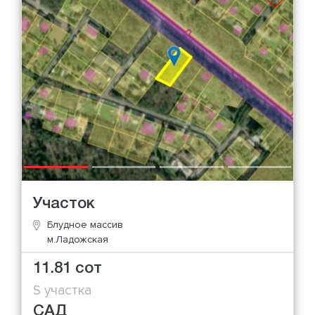
Участок
Блудное массив
м.Ладожская
11.81 сот
S участка
САД