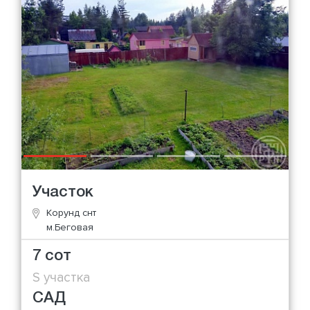
Участок
Корунд снт
м.Беговая
7 сот
S участка
САД