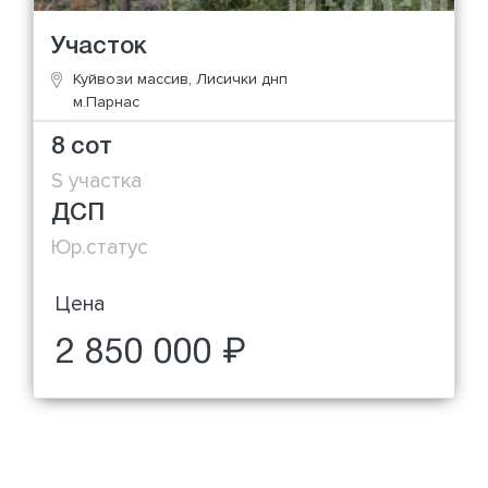
Участок
Куйвози массив, Лисички днп
м.Парнас
8 сот
S участка
ДСП
Юр.статус
Цена
2 850 000 ₽