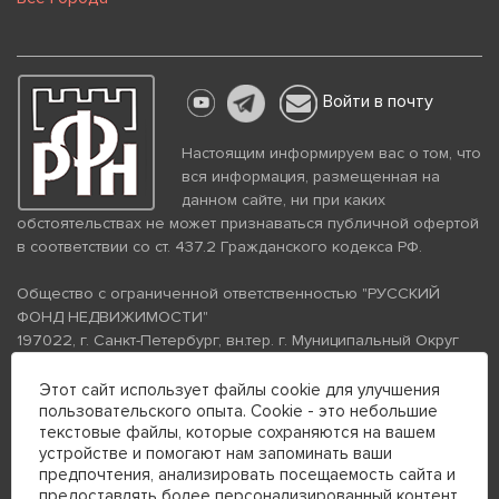
Войти в почту
Настоящим информируем вас о том, что
вся информация, размещенная на
данном сайте, ни при каких
обстоятельствах не может признаваться публичной офертой
в соответствии со ст. 437.2 Гражданского кодекса РФ.
Общество с ограниченной ответственностью "РУССКИЙ
ФОНД НЕДВИЖИМОСТИ"
197022, г. Санкт-Петербург, вн.тер. г. Муниципальный Округ
Аптекарский Остров, ул. Петропавловская, дом 8, литера А,
помещение 26Н, комната 103
Этот сайт использует файлы cookie для улучшения
ИНН 7813672570 КПП 781301001 ОГРН 1237800058870
пользовательского опыта. Cookie - это небольшие
текстовые файлы, которые сохраняются на вашем
Политика конфиденциальности
Политика обработки
устройстве и помогают нам запоминать ваши
персональных данных
предпочтения, анализировать посещаемость сайта и
Телефон для связи:
предоставлять более персонализированный контент.