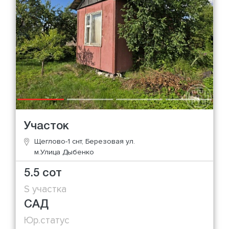
Участок
Щеглово-1 снт, Березовая ул.
м.Улица Дыбенко
5.5 сот
S участка
САД
Юр.статус