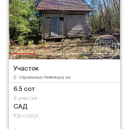
Участок
Строитель(п.Лейпясуо) снт
6.5 сот
S участка
САД
Юр.статус