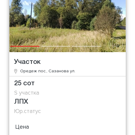
Участок
Оредеж пос., Сазанова ул.
25 сот
S участка
ЛПХ
Юр.статус
Цена