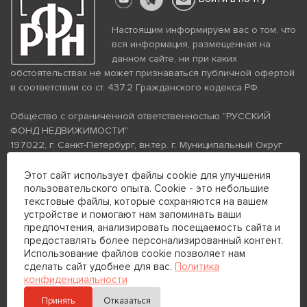
Настоящим информируем вас о том, что
вся информация, размещенная на
данном сайте, ни при каких
обстоятельствах не может признаваться публичной офертой
в соответствии со ст. 437.2 Гражданского кодекса РФ.
Общество с ограниченной ответственностью "РУССКИЙ
ФОНД НЕДВИЖИМОСТИ"
197022, г. Санкт-Петербург, вн.тер. г. Муниципальный Округ
Аптекарский Остров, ул. Петропавловская, дом 8, литера А,
помещение 26Н, комната 103
Этот сайт использует файлы cookie для улучшения
пользовательского опыта. Cookie - это небольшие
ИНН 7813672570 КПП 781301001 ОГРН 1237800058870
текстовые файлы, которые сохраняются на вашем
Политика конфиденциальности
Политика обработки
устройстве и помогают нам запоминать ваши
персональных данных
предпочтения, анализировать посещаемость сайта и
Телефон для связи:
предоставлять более персонализированный контент.
+7 (812) 200-99-98
Использование файлов cookie позволяет нам
сделать сайт удобнее для вас.
Политика
+7 (812) 200-88-89
конфиденциальности
Принять
Отказаться